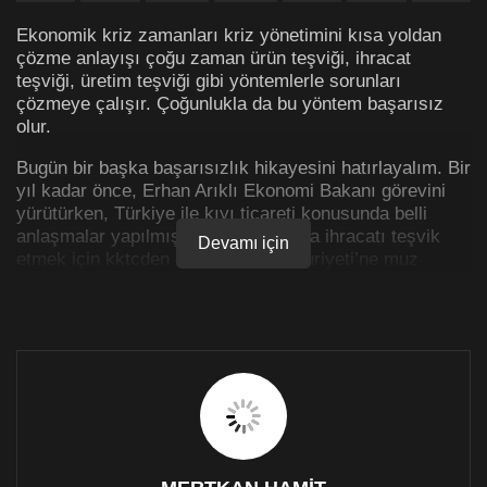
Ekonomik kriz zamanları kriz yönetimini kısa yoldan
çözme anlayışı çoğu zaman ürün teşviği, ihracat
teşviği, üretim teşviği gibi yöntemlerle sorunları
çözmeye çalışır. Çoğunlukla da bu yöntem başarısız
olur.
Bugün bir başka başarısızlık hikayesini hatırlayalım. Bir
yıl kadar önce, Erhan Arıklı Ekonomi Bakanı görevini
yürütürken, Türkiye ile kıyı ticareti konusunda belli
anlaşmalar yapılmış ve bu kapsamda ihracatı teşvik
Devamı için
etmek için kktcden – Türkiye Cumhuriyeti’ne muz
ihracatı gerçekleştirilmesi kararı alınmıştı.
Alınan karara göre , “Türkiye’ye 100 ton muz ihracatı
kotası açıldı. İlk kez Türkiye’de muz konusunda bizim
için bir kota imkânı açıldı ve ilk kez Kıbrıs’ta üretilen
muzun garantili alımı söz konusu olacak” denilmişti.
Ancak, bugün Yenidüzen Gazetesinde muz üreticileri ile
bir röportaj yapıldı. O röportajlardan birkaç ifade: