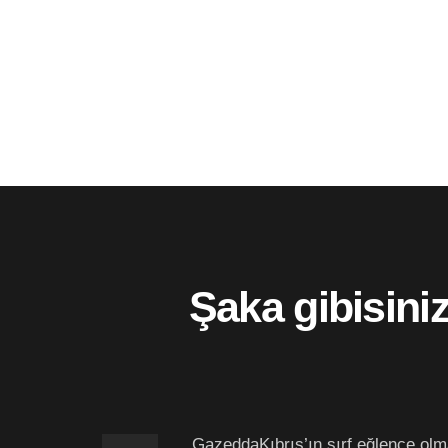
Şaka gibisini
GazeddaKıbrıs’ın sırf eğlence olm