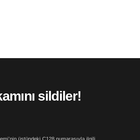
mını sildiler!
mi’nin üstündeki Ç128 numarasıyla ilgili