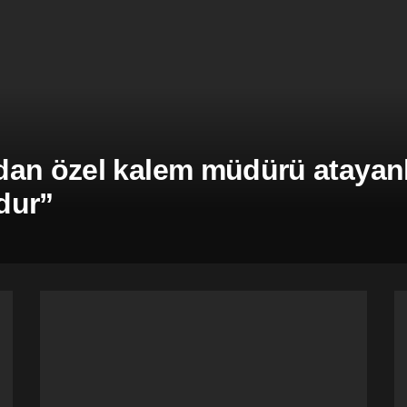
an özel kalem müdürü atayanla
dur”