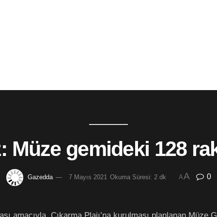
z: Müze gemideki 128 raka
A
0
Gazedda
7 Mayıs 2021
Okuma Süresi: 2 dk
A
ası amacıyla, Çıkarma Plajı’na kurulması planlanan Müze Ge