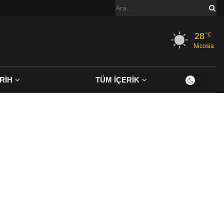
28
°C
Nicosia
RİH
TÜM İÇERİK