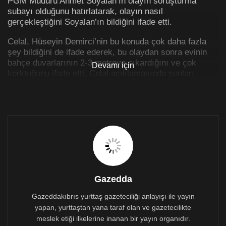
PGM Müdürü Ahmet Soyalan’ın olayın soruşturma
subayı olduğunu hatırlatarak, olayın nasıl
gerçekleştiğini Soyalan’ın bildiğini ifade etti.
Celal, Hüseyin Demirci’nin bu konuda çok daha fazla
şey bildiğini de ifade ederek, bu olaydan sonra evinin
bahçe duvarlarının 2-3 metreye çıkardığını ve çok
Devamı için
korktuğunu ifade etti. Celal açıklamasında şunları
kaydetti:
Çok korkuyordu. Korku içinde yaşadı ve öldü… Hiçbir
polisin müdahalesi olmadı. Polis olayın nasıl
gerçekleştiğini biliyordu, ‘kapatın’ dediler, kapattılar.
Bugünkü PGM Müdürü de soruşturma subayıydı. O da
olayın nasıl gerçekleştiğini biliyor.”
Gazedda
Gazeddakıbrıs yurttaş gazeteciliği anlayışı ile yayın
yapan, yurttaştan yana taraf olan ve gazetecilikte
meslek etiği ilkelerine inanan bir yayın organıdır.