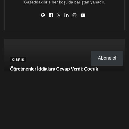
Gazeddakıbrıs her koşulda barıştan yanadır.
Abone ol
KIBRIS
Category:
KIBRIS
Öğretmenler İddialara Cevap Verdi: Çocuk
Yönlendirildi, Yalan Haberlerle Öğretmenler Hedef
Gösterildi
Gazedda
23 Mart 2025