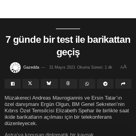
7 günde bir test ile barikattan
geçiş
A
Gazedda
31 Mayıs 2021
Okuma Süresi: 1 dk
A
Müzakereci Andreas Mavrogiannis ve Ersin Tatar’ın
özel danışmanı Ergün Olgun, BM Genel Sekreteri’nin
Kıbrıs Özel Temsilcisi Elizabeth Spehar ile birlikte saat
ikide barikatların açılması için bir telekonferans
düzenleyecek.
Astra’ya konuşan diplomatik bir kaynak,