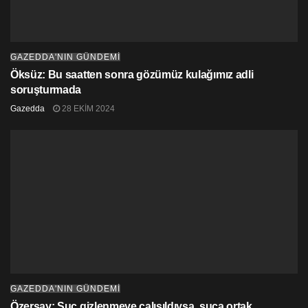
GAZEDDA'NIN GÜNDEMİ
Öksüz: Bu saatten sonra gözümüz kulağımız adli
soruşturmada
Gazedda
28 EKIM 2024
GAZEDDA'NIN GÜNDEMİ
Özersay: Suç gizlenmeye çalışıldıysa, suça ortak