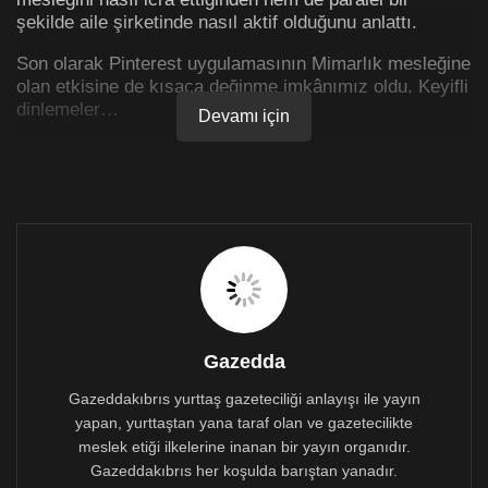
şekilde aile şirketinde nasıl aktif olduğunu anlattı.
Son olarak Pinterest uygulamasının Mimarlık mesleğine
olan etkisine de kısaca değinme imkânımız oldu. Keyifli
dinlemeler…
Devamı için
Dipnot: Simge’nin tasarımlarını takip etmek için
İnstagram hesabına bakmanızı tavsiye ederiz.
https://www.instagram.com/sdstudioofdesign/
Gazedda
Gazeddakıbrıs yurttaş gazeteciliği anlayışı ile yayın
yapan, yurttaştan yana taraf olan ve gazetecilikte
meslek etiği ilkelerine inanan bir yayın organıdır.
Gazeddakıbrıs her koşulda barıştan yanadır.