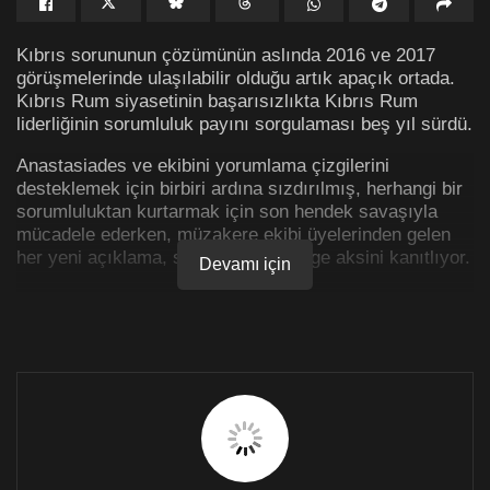
Kıbrıs sorununun çözümünün aslında 2016 ve 2017
görüşmelerinde ulaşılabilir olduğu artık apaçık ortada.
Kıbrıs Rum siyasetinin başarısızlıkta Kıbrıs Rum
liderliğinin sorumluluk payını sorgulaması beş yıl sürdü.
Anastasiades ve ekibini yorumlama çizgilerini
desteklemek için birbiri ardına sızdırılmış, herhangi bir
sorumluluktan kurtarmak için son hendek savaşıyla
mücadele ederken, müzakere ekibi üyelerinden gelen
her yeni açıklama, sızdırılan her belge aksini kanıtlıyor.
Devamı için
Lefkoşa Uncut’un bu bölümünde Andromachi
Sophocleous ve Kemal Baykallı ile önde gelen ana akım
medya organının gazetecilik görevlerini yerine getirmek
yerine nasıl bir ağızlık ve kalkan gibi davrandığını
sorguluyor.
Başarısız görüşmelerin kayıtları konusundaki savaş
henüz bitmemişken, hiçbir cumhurbaşkanı adayı Kıbrıs
sorununu çözmek için görüşmelere nasıl devam