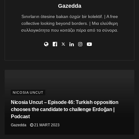
edileceği konusunda gerçekçi bir strateji sunmuyor gibi
Gazedda
görünüyor.
Sınırların ötesine bakan özgür bir kolektif. | A free
Bölünmenin diğer tarafında Tatar, Kıbrıs Türk
collective looking beyond borders. | Μια ελεύθερη
sporcularının yarışmasına izin verilmezken, Türkiye’de
συλλογικότητα που κοιτάζει πέρα από τα σύνορα.
gerçekleşen beşinci İslam Oyunları törenine katıldığı
için bir kez daha ateş altında.
Programı dinlemek için:
NICOSIA UNCUT
Nicosia Uncut – Episode 46: Turkish opposition
chooses the candidate to challenge Erdoğan |
Podcast
Etiketler:
#podcast
barış
çözüm
gazeddapod
kıbrıs
Gazedda
21 MART 2023
kktc
lefkoşa
seçim
toplumlar
yunanistan