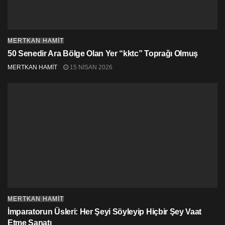
Ağustostan bugüne kadar onlara elle tutulur birşey
verebilseydi.
Birileri çıkıp Lefkelilerden, verilmesi gereken sözleri
MERTKAN HAMİT
gerçekleştiremedikleri için özür dileseydi.
50 Senedir Ara Bölge Olan Yer “kktc” Toprağı Olmuş
Belki de o zaman referandum için ihtiyaç olan 283 kişiyi
MERTKAN HAMİT
15 NISAN 2026
daha kolay çıkardı.
MERTKAN HAMİT
İmparatorun Üsleri: Her Şeyi Söyleyip Hiçbir Şey Vaat
Etme Sanatı