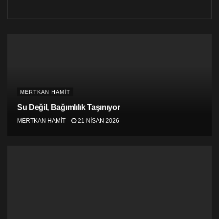
Aynısını Yüksek Mahkeme’de yapıyor.
Kimse kendine aynayı doğrultmadan, hep bir başkasını
suçluyor.
Oysa, Lefkeliler aylar önce söylemiş hayır diyeceğini…
Üstelik, siyasetçi gibi birşey söyleyip, başka birşey de
yapmadılar.
MERTKAN HAMİT
Hayır diyeceğiz dediler, tüm sandıklardan hayır
Su Değil, Bağımlılık Taşınıyor
çıkardılar.
MERTKAN HAMİT
21 NISAN 2026
Yüksek Mahkeme Başkanı: “283 fark ile ‘hayır’ ile
neticelendi. Yanlış bilgi dağıtılanlara da teşekkür
ediyorum” diye Hayırdan taraf olanlara tepki
göstermişti. Ardından da, “Halkın da doğru bilgi yerine
yanlış bilgi peşinden gitmesinden dolayı üzgünüm”
demişti.
Keşke, 283 eksik kişiden şikayet edene kadar,
Lefkelileri dinlese, ihtiyaçlarını karşılamak için