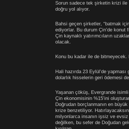
Sorun sadece tek şirketin krizi ile
doğru yol alıyor.
Bahsi geçen şirketler, “batmak için
ediyorlar. Bu durum Çin’de konut f
Çin kaynaklı yatırımcıların uzaklar
olacak.
Konu bu kadar ile de bitmeyecek. 
Hali hazırda 23 Eylül’de yapması 
dolarlık hisselerin geri ödemesi
Yaşanan çöküş, Evergrande isimli 
Çin ekonomisinin %15’ini oluşturan
Doğrudan borçlanmanın en büyük k
krize benzetiliyor. Hatırlayacaksı
milyonlarca insanın işsiz ve evsiz
değilken, bu sefer de Doğudan gel
kırılgan.