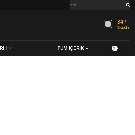
34
°C
Nicosia
RİH
TÜM İÇERİK