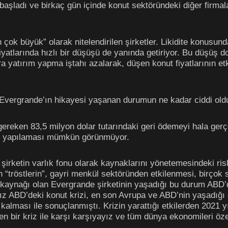
 başladı ve birkaç gün içinde konut sektöründeki diğer firmala
 çok büyük” olarak nitelendirilen şirketler. Likidite konusund
iyatlarında hızlı bir düşüşü de yanında getiriyor. Bu düşüş do
a yatırım yapma iştahı azalarak, düşen konut fiyatlarının etk
Evergrande’ın hikayesi yaşanan durumun ne kadar ciddi old
gereken 83,5 milyon dolar tutarındaki geri ödemeyi hala ger
 de yapılaması mümkün görünmüyor.
şirketin varlık fonu olarak kaynaklarını yönetemesindeki ri
 “tröstlerin”, gayri menkül sektöründen etkilenmesi, birçok
aynağı olan Evergrande şirketinin yaşadığı bu durum ABD’
nız ABD’deki konut krizi, en son Avrupa ve ABD’nin yaşadığı
 kalması ile sonuçlanmıştı. Krizin yarattığı etkilerden 2021
en bir kriz ile karşı karşıyayız ve tüm dünya ekonomileri öz