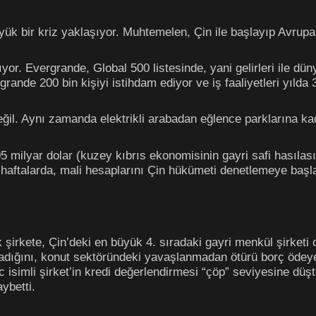
ük bir kriz yaklaşıyor. Muhtemelen, Çin ile başlayıp Avrupa
ıyor. Evergrande, Global 500 listesinde, yani gelirleri ile dü
grande 200 bin kişiyi istihdam ediyor ve iş faaliyetleri yılda
il. Aynı zamanda elektrikli arabadan eğlence parklarına kada
5 milyar dolar (kuzey kıbrıs ekonomisinin gayri safi hasılas
 haftalarda, mali hesaplarını Çin hükümeti denetlemeye başl
k şirkete, Çin’deki en büyük 4. sıradaki gayri menkül şirketi 
şadığını, konut sektöründeki yavaşlanmadan ötürü borç ödeye
isimli şirket’in kredi değerlendirmesi “çöp” seviyesine düşt
ybetti.