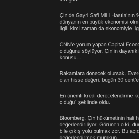
Çin’de Gayri Safi Milli Hasıla’nın
dünyanın en büyük ekonomisi olma y
ilgili kimi zaman da ekonomiyle ilg
CNN’e yorum yapan Capital Econom
olduğunu söylüyor. Çin’in dayanıkl
konusu…
Rakamlara dönecek olursak, Evergr
olan hisse değeri, bugün 30 cent’
En önemli kredi derecelendirme kuru
olduğu” şeklinde oldu.
Bloomberg, Çin hükümetinin hali ha
değerlendiriliyor. Görünen o ki, d
bile çıkış yolu bulmak zor. Bu açıd
değerlendirmek mümkün.