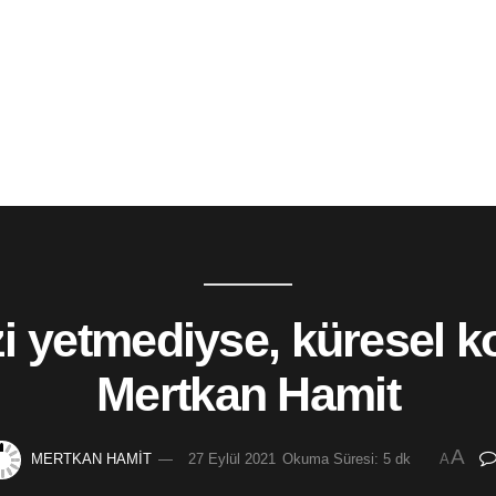
zi yetmediyse, küresel ko
Mertkan Hamit
A
MERTKAN HAMİT
27 Eylül 2021
Okuma Süresi: 5 dk
A