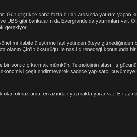
 var. Gün geçtikçe daha fazla birbiri arasında yatırım yapan
e UBS gibi bankaların da Evergrande’da yatırımları var. O 
ek gerekiyor.
netimi kabile üleştirme faaliyetinden öteye gitmediğinden biri
sta olanın Çin’in öksürüğü ile nasıl direneceği konusunda bir f
 de bir sonuç çıkarmak mümkün. Teknolojinin alası, iş gücün
 ekonomiyi çeşitlendirmeyerek sadece yap-satçı büyümeye o
k olan olmaz ama; en azından yazmakta yarar var. En azın