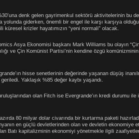
 %30’una denk gelen gayrimenkul sektörü aktivitelerinin bu de
olunda giderken, önemli bir engel ile karşı karşıya olduğunu
ili küresel krizler hayatımızın “yeni normali” olacak.
ics Asya Ekonomisi başkanı Mark Williams bu olayın “Çin m
ılığı ve Çin Komünist Partisi’nin kendine özgü komünizminin
ande’ın hisse senetlerinin değerinde yaşanan düşüş inanıl
e geriledi. Yaklaşık %85 değer kaybı yaşandı.
luşlarından olan Fitch ise Evergrande’ın kredi durumu ile ilg
zırda 80 milyar dolar civarında bir kurtarma paketi hazırladı
ünyanın en güçlü devletlerinden olan ve devletin ekonomiye 
an Batı kapitalizminin ekonomiyi yönetmekle ilgili zaafiyetle