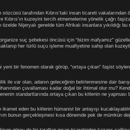
sözcüsü tarafından Kıbrıs’taki insan ticareti vakalarından öt
Kıbrıs’ın kuzeyini tercih etmemelerine yönelik çağrı faşiza
 özelde Nijeryalı genelde tüm Afrikalı insanlara yıkıldığı bu
 organize suç şebekesi öncüsü için “bizim mafyamız” güzell
saklanıp her türlü suçu işleme muafiyetine sahip olan kuzeyli
ni yeni bir fenomen olarak görüp, “ortaya çıkan” faşist söylenc
ilik ile var olan, adanın geleceğinin belirlenmesine dair barışç
imtihanından çuvallaması kadar doğal bir ihtimal olur mu? Kend
enenin standartlarında ortaya çıkan bu kitlenin ne yapması 
kamet eden bu kitlenin hümanist bir anlayışı kucaklayabilmes
nırım bunun gerçekleşmesi kısa dönemde pek de mümkün deği
üşen görev de bir taraftan insan ticaretinden kazanç sağlayan 