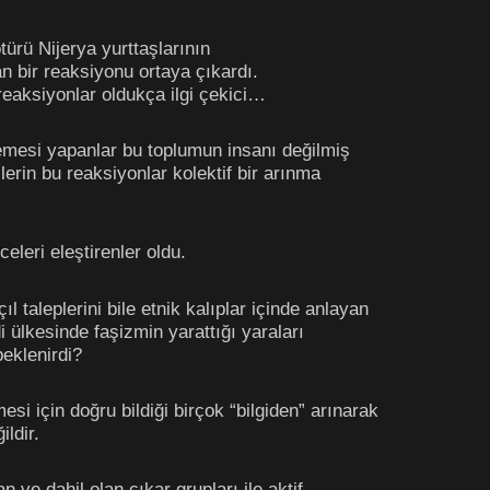
ürü Nijerya yurttaşlarının
n bir reaksiyonu ortaya çıkardı.
 reaksiyonlar oldukça ilgi çekici…
emesi yapanlar bu toplumun insanı değilmiş
lerin bu reaksiyonlar kolektif bir arınma
eleri eleştirenler oldu.
ıl taleplerini bile etnik kalıplar içinde anlayan
i ülkesinde faşizmin yarattığı yaraları
beklenirdi?
i için doğru bildiği birçok “bilgiden” arınarak
ldir.
ve dahil olan çıkar grupları ile aktif