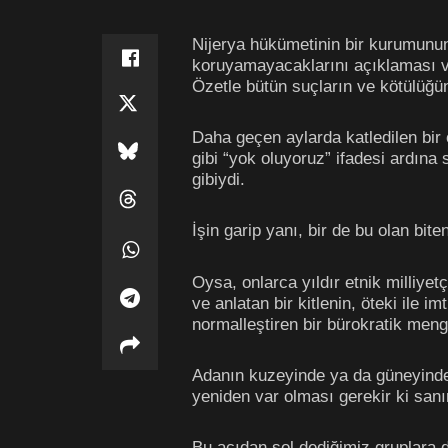
Nijerya hükümetinin bir kurumunun 
koruyamayacaklarını açıklaması ve 
Özetle bütün suçların ve kötülüğün
Daha geçen aylarda katledilen bir
gibi “yok oluyoruz” ifadesi ardına 
gibiydi.
İşin garip yanı, bir de bu olan bite
Oysa, onlarca yıldır etnik milliyetç
ve anlatan bir kitlenin, öteki ile 
normalleştiren bir bürokratik meng
Adanın kuzeyinde ya da güneyinde i
yeniden var olması gerekir ki sa
Bu açıdan sol dediğimiz gruplara d