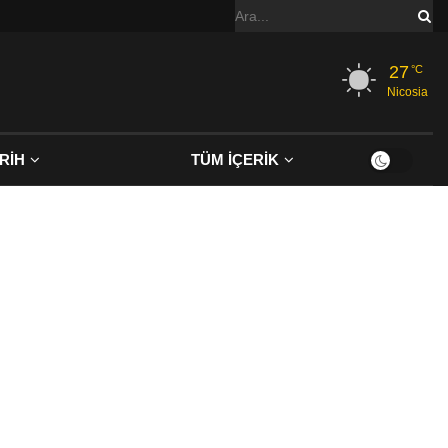
27
°C
Nicosia
RİH
TÜM İÇERİK