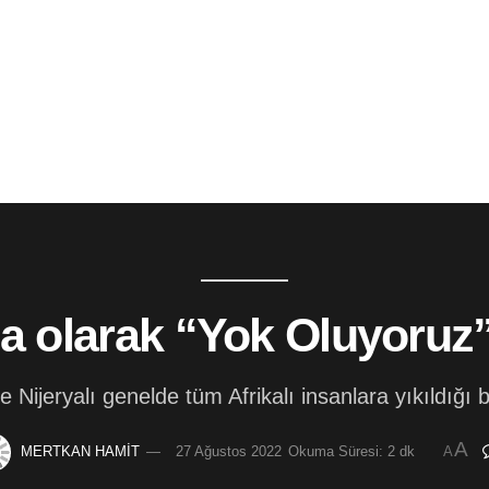
nma olarak “Yok Oluyoruz
Nijeryalı genelde tüm Afrikalı insanlara yıkıldığı bu
A
MERTKAN HAMİT
27 Ağustos 2022
Okuma Süresi: 2 dk
A