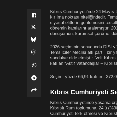
Kıbrıs Cumhuriyeti’nde 24 Mayıs 20
kırılma noktası niteliğindedir. Te
siyasal elitlerin gerilemesini tes
dönemin kapılarını aralamıştır. 20
dönüşümün, kurumsal çürüme iddial
2026 seçiminin sonucunda DİSİ yüzd
Temsilciler Meclisi altı partili 
sandalye elde etmiştir. Volt Kıbrıs
katılan “Aktif Vatandaşlar – Kıbrıs
Seçim; yüzde 66,91 katılım, 372.0
Kıbrıs Cumhuriyeti S
Kıbrıs Cumhuriyetinde yasama orga
Kıbrıslı Rum toplumuna, 24’ü (%30)
Cumhuriyeti terk etmesi ve Kıbrısl