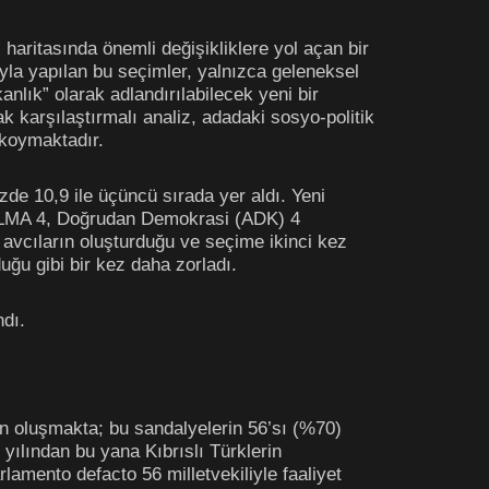
haritasında önemli değişikliklere yol açan bir
ıyla yapılan bu seçimler, yalnızca geleneksel
nlık” olarak adlandırılabilecek yeni bir
k karşılaştırmalı analiz, adadaki sosyo-politik
 koymaktadır.
de 10,9 ile üçüncü sırada yer aldı. Yeni
, ALMA 4, Doğrudan Demokrasi (ADK) 4
, avcıların oluşturduğu ve seçime ikinci kez
duğu gibi bir kez daha zorladı.
ndı.
n oluşmakta; bu sandalyelerin 56’sı (%70)
yılından bu yana Kıbrıslı Türklerin
lamento defacto 56 milletvekiliyle faaliyet