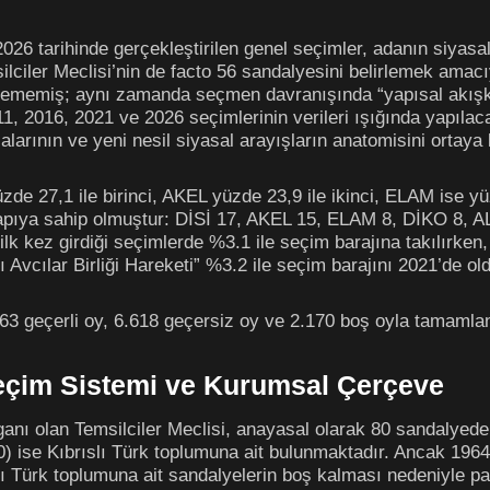
26 tarihinde gerçekleştirilen genel seçimler, adanın siyasal 
msilciler Meclisi’nin de facto 56 sandalyesini belirlemek amac
cillememiş; aynı zamanda seçmen davranışında “yapısal akışka
11, 2016, 2021 ve 2026 seçimlerinin verileri ışığında yapılaca
arının ve yeni nesil siyasal arayışların anatomisini ortaya
e 27,1 ile birinci, AKEL yüzde 23,9 ile ikinci, ELAM ise yüz
bir yapıya sahip olmuştur: DİSİ 17, AKEL 15, ELAM 8, DİKO 8
 ilk kez girdiği seçimlerde %3.1 ile seçim barajına takılırken
lı Avcılar Birliği Hareketi” %3.2 ile seçim barajını 2021’de ol
63 geçerli oy, 6.618 geçersiz oy ve 2.170 boş oyla tamamla
eçim Sistemi ve Kurumsal Çerçeve
nı olan Temsilciler Meclisi, anayasal olarak 80 sandalyede
 ise Kıbrıslı Türk toplumuna ait bulunmaktadır. Ancak 1964 
ı Türk toplumuna ait sandalyelerin boş kalması nedeniyle par