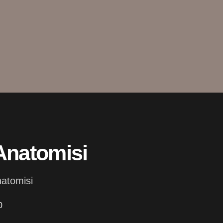
 Anatomisi
natomisi
0