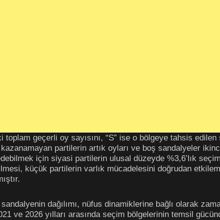
i toplam geçerli oy sayısını, “S” ise o bölgeye tahsis edilen
azanamayan partilerin artık oyları ve boş sandalyeler ikinc
debilmek için siyasi partilerin ulusal düzeyde %3,6’lık seçi
lmesi, küçük partilerin varlık mücadelesini doğrudan etkilem
ıştır.
sandalyenin dağılımı, nüfus dinamiklerine bağlı olarak zaman
021 ve 2026 yılları arasında seçim bölgelerinin temsil gücün