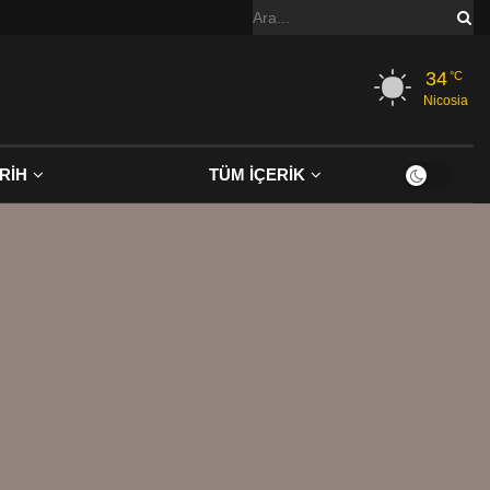
34
°C
Nicosia
RİH
TÜM İÇERİK