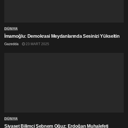
aktaran Akdeniz, sisteme karşı kurulan Millet İttifakı’nın
güven vermediğini vurguladı. Akdeniz, “Her iki ittifakta da
bu yok. Bizler de bu boşluğu doldurmak üzere geliyoruz.
Tam tersine uluslararası sermayeyi ve onların işbirlikçilerini
DÜNYA
karşınıza almanız gerekiyor. Yani şöyle olmaz; İktidara biz
İmamoğlu: Demokrasi Meydanlarında Sesinizi Yükseltin
gelince her şey güzel olacak, işçiler emekçiler rahat
Gazedda
23 MART 2025
edecek, halk rahat edecek. Peki nasıl rahat edecek?
Krizden zenginleşenlere servet vergisi koymayacaksan,
yaptırım uygulamayacaksın, ülkenin kaynaklarını
soyanlarla yola devam edeceksen burada bir çıkış şansı
yok. Biz bunu yapacağız. Farkımızı biz burada ortaya
koyduk” şeklinde konuştu.
NASIL BİR YÖNETİM?
Türkiye’de rejim sorunu yaşandığını kaydeden Akdeniz,
“Nasıl bir yönetim sistemiyle var olan sorunlardan çıkış
sağlayabiliriz? Şimdi tek adam rejimini gördük. Bu olmaz.
DÜNYA
Karşısındaki Millet İttifakı tarafından söylenen nedir?
Siyaset Bilimci Şebnem Oğuz: Erdoğan Muhalefeti