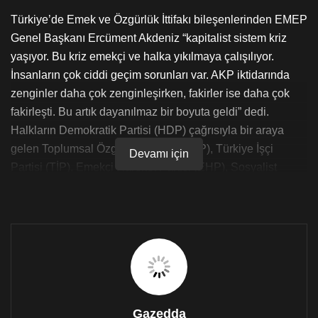
Türkiye’de Emek ve Özgürlük İttifakı bileşenlerinden EMEP
Genel Başkanı Ercüment Akdeniz “kapitalist sistem kriz
yaşıyor. Bu kriz emekçi ve halka yıkılmaya çalışılıyor.
İnsanların çok ciddi geçim sorunları var. AKP iktidarında
zenginler daha çok zenginleşirken, fakirler ise daha çok
fakirleşti. Bu artık dayanılmaz bir boyuta geldi” dedi.
Halkların Demokratik Partisi (HDP) çağrısıyla bir araya
gelen Toplumsal Özgürlük Partisi (TÖP), Türkiye İşçi
Devamı için
Partisi (TİP), Emekçi Hareket Partisi (EHP), Sosyalist
Meclisler Federasyonu (SMF) ve Emek Partisi (EMEP),
“mücadele ortaklığı” adıyla sürdürdükleri çalışma ve
tartışmalar sonuncunda yeni bir ittifak kurma kararı aldı. 6
siyasi parti ve örgüt, 25 Ağustos’ta “Emek ve Özgürlük
İttifakı” kurduklarını açıkladı. İttifak, Eylül ayında ise yol
haritasını açıklayacak.
EMEP Genel Başkanı Ercüment Akdeniz, ittifak çalışmaları
Gazedda
ve ülke sorunlarına dair çözüm önerilerine dair