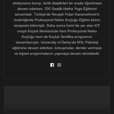
stüdyosunu kurup, farklı disiplinleri bir arada öğretmeye
devam ederken, 200 Saatlik Hatha Yoga Eğitimini
Bu alanlara bakılırken de işin uzmanlarında da yardım
tamamladı. Türkiye’de Nevşah Fidan Karamehmet’in
almak gereklidir. Bence bu alanlarda işin uzmanı kişiyi
önderliğinde Profesyonel Nefes Koçluğu Eğitimi birinci
kendi gücüne uyandırabilen, kendine bağlamayan ve
seviyesini bitirmiştir. Daha sonra İzmir’de yer alan ICF
yine kişinin kendisiyle olan ilişikisini geliştirebilmesini
onaylı Koçluk Merkezinde hem Profesyonel Nefes
yardımcı olabilecek kişilerdirler. Eğer bir kişi sizi
Koçluğu hem de Koçluk Sertifika programını
kendine bağlıyorsa, kendi gücüne ve kendi
tamamlamıştır. University of Derby’de MSc Psikoloji
özgüveninize sizi uyandırmak yerine, kendisinin sizin
eğitimine devam ederken, konuşmalar, dersler vermeye
için daha iyisini bildiğini iddia ediyor ve sizi kendi
ve kişisel araştırmalarını yapmaya devam etmektedir.
gücünü bırakıp onun gücüne teslim olmaya doğru
yönlendiriyorsa bence oradan koşar adımlarla
uzaklaşılmalıdır. Çünkü her insan, iyileşim sürecinde ve
yenilenme sürecinde aslında kendisiyle olan ilişkisinin
yenilenme sürecindedir ki bu kendi gücünü keşfetme
yolculuğudur. Bu yolculukta gerekli yardımlar alınmalı
ama çok sık yapılan şu hataya dikkat edilmelidir. Bir
kişi ancak bir başka kişinin iyileşim sürecine katkı
koyabilir ve asli görevi o kişiyi kendi gücüne, öz
saygısına ve sevgisine uyandırmak olmalıdır.
Bu süreç her ne kadar zorlu bir süreç olsa da, kişi