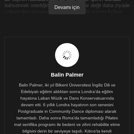
bahsetmek istediğim istisnai durumlar değil daha ziyade
Devamı için
çoğunluğun durumunu ele almaktır. Bir kişinin fiziken
hastalanması genelde belirli bir süreç sonunda
gerçekleşir. Kişi kendisiyle olan bağını kaybettikçe,
kendi özüyle ayni hizada yaşamadıkça, çevresel ve
diğer bazı başka faktörlerle de birleşince beden
hastalanmaya başlar. Hastalık bedenin dilidir ve bize
aslında değişimin çağrısı olarak gelir. Hastalık kişinin,
yenilenme ve değişim çağrısıdır. Bu değişimin ve
yenilenmenin en büyük parçalarından biri tabi ki de
içsel bir değişim ve dönüşüm çağrısıdır. Hayatında
hangi alanlarda mutluluğu yaratamamışsa, hangi
Balin Palmer
noktalarda yoksunluk bilincinde yaşıyorsa, hem
Balin Palmer, iki yıl Bilkent Üniversitesi İngiliz Dili ve
kendisine hem de hayata karşı limitli bakış açılarına
Edebiyatı eğitimi aldıktan sonra Londra’da eğitim
bakması bu süreçte önemlidir.
hayatına Laban Müzik ve Dans Konservatuarında
devam etti. 6 yıllık Londra hayatının son senesini
Postgraduate in Community Dance diploması alarak
tamamladı. Daha sonra Roma’da tamamladığı Pilates
mat sertifika programı ile bedeni ve zihni rehabilite etme
bilgisini derin bir seviyeye taşıdı. Kıbrıs’ta kendi