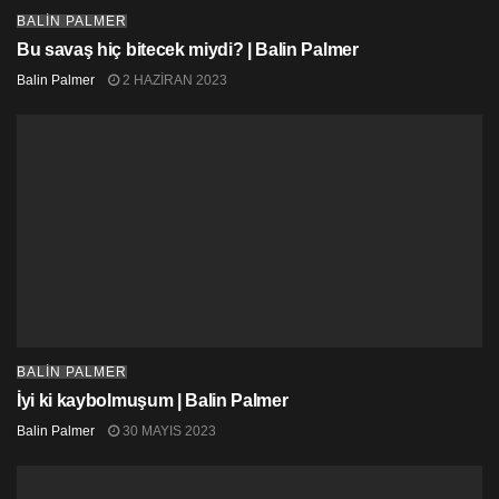
BALIN PALMER
Bu savaş hiç bitecek miydi? | Balin Palmer
Balin Palmer
2 HAZIRAN 2023
BALIN PALMER
İyi ki kaybolmuşum | Balin Palmer
Balin Palmer
30 MAYIS 2023