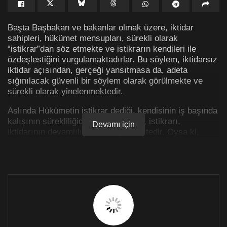
Başta Başbakan ve bakanlar olmak üzere, iktidar
sahipleri, hükümet mensupları, sürekli olarak
“istikrar”dan söz etmekte ve istikrarın kendileri ile
özdeşlestiğini vurgulamaktadırlar. Bu söylem, iktidarsız
iktidar açısından, gerçeği yansıtmasa da, adeta
sığınılacak güvenli bir söylem olarak görülmekte ve
sürekli olarak yinelenmektedir.
Aslında Hükümetin istikrar dediği, kendisinin iş başında
kalışının sürekliliğidir. Yani hükümet, istikrarı,
Devamı için
iktidarının devamlılığı olarak görmektedir. Oysa ki,
“Siyasi istikrar”, bir siyasi sistemin önemli aksaklıklar
veya krizler olmaksızın düzeni, yönetimi ve etkin
işleyişi sürdürme ve tutarlılık gösterme yeteneğini
anlatır. İstikrarlı bir siyasi ortam, kurumlara olan güveni
artırır, ekonomik büyümeyi ve sosyal uyumu teşvik
eder; bunlar da kalkınma ve modernleşme süreçleri için
hayati öneme sahiptir. Siyasi istikrarı yüksek olan
ülkelerde genellikle şiddet, toplumsal huzursuzluk ve