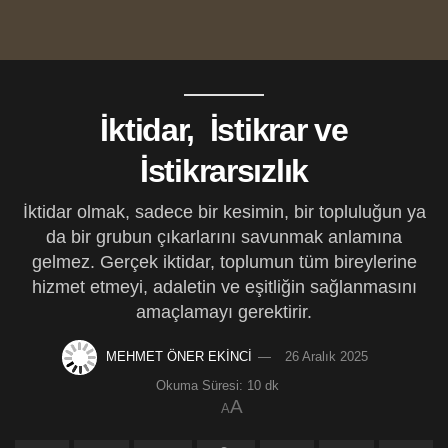
İktidar, İstikrar ve
İstikrarsızlık
İktidar olmak, sadece bir kesimin, bir topluluğun ya
da bir grubun çıkarlarını savunmak anlamına
gelmez. Gerçek iktidar, toplumun tüm bireylerine
hizmet etmeyi, adaletin ve eşitliğin sağlanmasını
amaçlamayı gerektirir.
MEHMET ÖNER EKİNCİ
26 Aralık 2025
Okuma Süresi: 10 dk
A
A