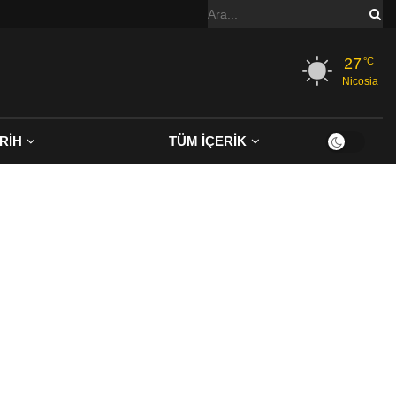
27
°C
Nicosia
RİH
TÜM İÇERİK