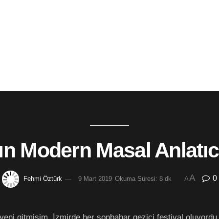
ının Modern Masal Anlatı
A
0
Fehmi Öztürk
9 Mart 2019
Okuma Süresi: 8 dk
A
ni gitmişim. İzmirde her sonbahar gezici festival oluyordu, i