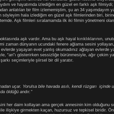
ım ve hayatımda izlediğim en güzel en farklı aşk filmiydi; ha
dan anlatılan bir film izlememiştim, şu an 34 yaşımdayım yani
öyleyim hala izlediğim en güzel aşk filmlerinden biri, birin
listemde. Aşk filmleri sıralamamda ilk iki filmin yönetmeni
tasında aşk vardır. Ama bu aşk hayal kırıklıklarının, unut
Kimi zaman dünyanın ucundaki fenere ağlama sesini yollayan
 evlerde yaşayan evet yanlış okumadınız ağlayan evlerde ya
le, “an”ı gösterirken sessizliğe bürünmesiyle, ağır çekim ya
rkı seçimleriyle şiirsel bir dil yaratır.
madan uçar. Yorulsa bile havada asılı, kendi rüzgarı içinde u
 da öldüğü andır.’’
ni her daim kollayan ama gerçek annesinin kim olduğunu söy
ile ilişkiye girmekten kaçan, huzursuz ve tepkisel biridir. Ö