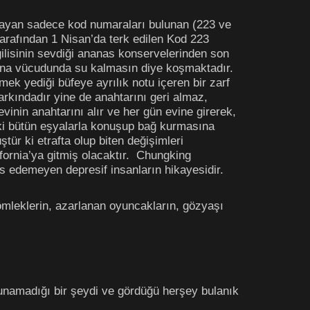
olmayan sadece kod numaraları bulunan (223 ve
i tarafından 1 Nisan’da terk edilen Kod 223
ilisinin sevdiği ananas konservelerinden son
dına vücudunda su kalmasın diye koşmaktadır.
mek yediği büfeye ayrılık notu içeren bir zarf
arkındadır yine de anahtarını geri almaz,
vinin anahtarını alır ve her gün evine girerek,
deki bütün eşyalarla konuşup bağ kurmasına
ür ki etrafta olup biten değişimleri
rnia’ya gitmiş olacaktır.
Chungking
as edemeyen depresif insanların hikayesidir.
ömleklerin, azarlanan oyuncakların, gözyaşı
okunamadığı bir şeydi ve gördüğü herşey bulanık