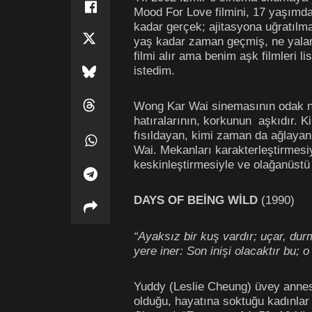
Mood For Love filmini, 17 yaşımdayd
kadar gerçek; ajitasyona uğratılma
yaş kadar zaman geçmiş, ne yalan s
filmi alır ama benim aşk filmleri 
istedim.
Wong Kar Wai sinemasının odak nok
hatıralarının, korkunun
aşkıdır. 
fısıldayan, kimi zaman da ağlayan
Wai. Mekanları karakterleştirmesiy
keskinleştirmesiyle ve olağanüstü şa
DAYS OF BEİNG WİLD
(1990)
“Ayaksız bir kuş vardır; uçar, dur
yere iner: Son inişi olacaktır bu; o
Yuddy (Leslie Cheung) üvey annesi
olduğu, hayatına soktuğu kadınlar 