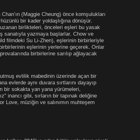
an Chan’ın (Maggie Cheung) önce komşulukları
la hüzünlü bir kader yoldaşlığına dönüşür.
zanan birlikteleri, önceleri eşleri bu yasak
övüş sanatıyla yazmaya başlarlar. Chow ve
 filmdeki Su Li-Zhen), eşlerinin birbirleriyle
birbirlerinin eşlerinin yerlerine geçerek. Onlar
provalarında birbirlerine sarılıp ağlayacak
tutmuş evlilik mabedinin üzerinde açan bir
na evlerde aynı duvara sırtlarını dayayıp
n bir sokakta yan yana yürümeleri,
” inancı gibi, sırların bir tapınak deliğine
For Love, müziğin ve salınımın muhteşem