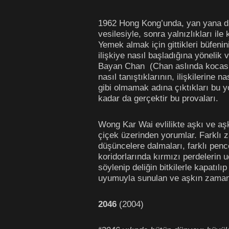
1962 Hong Kong’unda, yan yana da
vesilesiyle, sonra yalnızlıkları ile
Yemek almak için gittikleri büfeni
ilişkiye nasıl başladığına yönelik
Bayan Chan
(Chan aslında kocasın
nasıl tanıştıklarının, ilişkilerine 
gibi olmamak adına çıktıkları bu yo
kadar da gerçektir bu provaları.
Wong Kar Wai evlilikte aşkı ve aşk
çiçek üzerinden yorumlar. Farklı 
düşüncelere dalmaları, farklı pen
koridorlarında kırmızı perdelerin uç
söylenip deliğin bitkilerle kapatılı
uyumuyla sunulan ve aşkın zaman
2046
(2004)