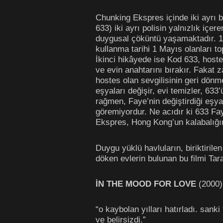
Chunking Ekspres içinde iki ayrı 
633) iki ayrı polisin yalnızlık içe
duygusal çöküntü yaşamaktadır. 1 
kullanma tarihi 1 Mayıs olanları 
İkinci hikâyede ise Kod 633, hostes
ve evin anahtarını bırakır. Fakat 
hostes olan sevgilisinin geri dönme
eşyaları değişir, evi temizler, 63
rağmen, Faye’nin değiştirdiği eşya
göremiyordur. Ne acıdır ki 633 Fa
Ekspres, Hong Kong’un kalabalığınd
Duygu yüklü havluların, biriktiri
döken evlerin bulunan bu filmi Tara
İN THE MOOD FOR LOVE
(2000)
“o kaybolan yılları hatırladı. san
ve belirsizdi.”