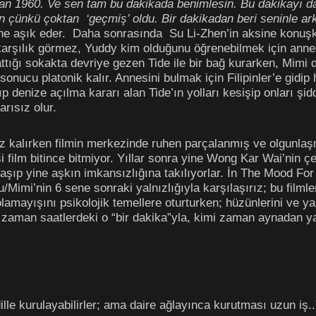
isan 1960. Ve sen tam bu dakikada benimlesin. Bu dakikayı
 çünkü çoktan ‘geçmiş’ oldu. Bir dakikadan beri seninle ar
ne aşık eder.
Daha sonrasında
Su Li-Zhen’in aksine konuşka
karşılık görmez, Yuddy kim olduğunu öğrenebilmek için annes
ttığı sokakta devriye gezen Tide ile bir bağ kurarken, Mimi d
sonucu platonik kalır. Annesini bulmak için Filipinler’e gidip
p denize açılma kararı alan Tide’ın yolları kesişip onları şi
arısız olur.
ız kalırken filmin merkezinde ruhen parçalanmış ve olgunla
 film bitince bitmiyor. Yıllar sonra yine Wong Kar Wai’nin 
ılaşıp yine aşkın imkansızlığına takılıyorlar. İn The Mood Fo
u/Mimi’nin 6 sene sonraki yalnızlığıyla karşılaşırız; bu filmle
lamayışını psikolojik temellere oturturken; hüzünlerini ve ya
 zaman saatlerdeki o “bir dakika”yla, kimi zaman aynadan y
lle kurulayabilirler; ama daire ağlayınca kurutması uzun iş..