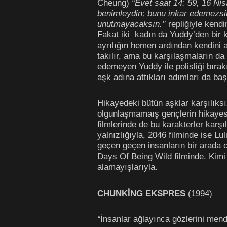
Cheung)
“Evet saat 14: 59, 16 N
benimleydin; bunu inkar edemezsin
unutmayacaksın.’’
repliğiyle kendi
Fakat iki
kadın da Yuddy’den bir 
ayrılığın hemen ardından kendini a
takılır, ama bu karşılaşmaların da 
edemeyen Yuddy ile polisliği bırakı
aşk adına attıkları adımları da baş
Hikayedeki bütün aşklar karşılıks
olgunlaşmamaış gençlerin hikayesi
filmlerinde de bu karakterler karş
yalnızlığıyla, 2046 filminde ise Lul
geçen geçen insanların bir arada o
Days Of Being Wild filminde. Kimi
alamayışlarıyla.
CHUNKİNG EKSPRES
(1994)
“
İnsanlar ağlayınca gözlerini mendi