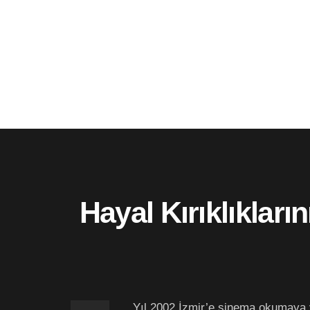
Hayal Kırıklıklar
Yıl 2002 İzmir’e sinema okumaya ye