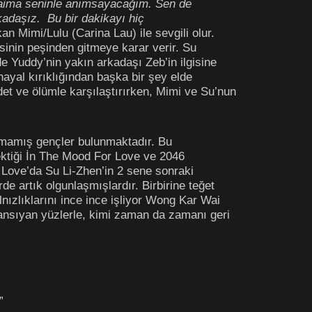
 daima seninle anımsayacağım. Sen de
kadaşız. Bu bir dakikayı hiç
n Mimi/Lulu (Carina Lau) ile sevgili olur.
inin peşinden gitmeye karar verir. Su
e Yuddy’nin yakın arkadaşı Zeb’in ilgisine
 hayal kırıklığından başka bir şey elde
ddet ve ölümle karşılaştırırken, Mimi ve Su’nun
şmamış gençler bulunmaktadır. Bu
çektiği İn The Mood For Love ve 2046
r Love’da Su Li-Zhen’in 2 sene sonraki
rde artık olgunlaşmışlardır. Birbirine teğet
lnızlıklarını ince ince işliyor Wong Kar Wai
ansıyan yüzlerle, kimi zaman da zamanı geri
”