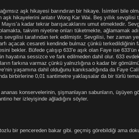
bağımsız aşk hikayesi barındıran bir hikaye. İsimleri bile 
ren aşk hikayelerini anlatır Wong Kar Wai. Beş yıllık sevgilis
Mayıs’a kadar tekrar barışacaklarını umut etmektedir. Sevg
toplamakta, takvim niyetine onları tüketmekte, ağlamamak a
 sevgilisi tarafından terk edilmiştir. Sevgilisi, her zaman ye
zarfı açacak cesareti kendinde bulmaz çünkü terkedildiğinin f
sini bekler. Büfede çalışıp 633’e aşık olan Faye ise 633’ün e
3’ün hayatına sessizce ve fark edilmeden dahil olur. 633 ev
ların farkına varmaz çünkü yalnızlığına o kadar bir gömülmüşt
ye’nin yaşamına dahil olduğunu kanıksadığında da Faye Califo
a birbirlerine 0,01 santimetre yaklaşsalar da bir türlü tem
len ananas konservelerinin, şişmanlayan sabunların, üşüyen g
ntino her izleyişinde ağladığını söyler.
ki tozlu bir pencereden bakar gibi. geçmiş görebildiği ama d