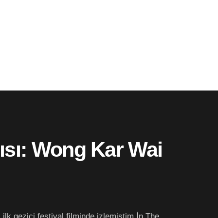
cısı: Wong Kar Wai
lk gezici festival filminde izlemiştim İn The