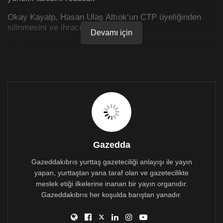
Okay Kayalp, Hasan Ulaş Altıok’un CTP üyeliğinden
silinmesini ve ihracını istemişti.
Devamı için
CTP MYK ise dün akşamki toplantısında bu talebin
yerine getirilmeyeceği yönünde karar aldı.
Olay geçtiğimiz aylarda basına yansıdığında Oktay
Kayalp’a yönelik parti içinde ciddi bir muhalefet
yükselmiş ve talebin Parti içerisininde karışıklık
yaratmaya ve Parti tüzüğüne uygun olmayan bir şekilde
geliştiğine yönelik yorumlar yapılmıştı.
Gazedda
CTP’de sular yine kaynıyor
Gazeddakıbrıs yurttaş gazeteciliği anlayışı ile yayın
yapan, yurttaştan yana taraf olan ve gazetecilikte
meslek etiği ilkelerine inanan bir yayın organıdır.
Gazeddakıbrıs her koşulda barıştan yanadır.