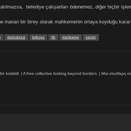
 atılmazsa, belediye çalışanları ödenemez, diğer hiçbir işle
 inanan bir birey olarak mahkemenin ortaya koyduğu karar
n
demokrasi
lefkoşa
ltb
mahkeme
seçim
bir kolektif. | A free collective looking beyond borders. | Μια ελεύθερ