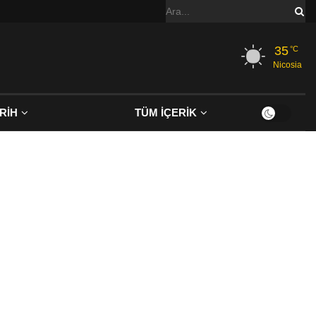
35
°C
Nicosia
RİH
TÜM İÇERİK