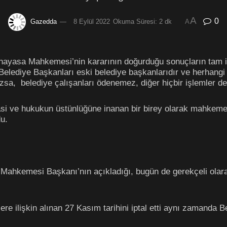
A
0
Gazedda
8 Eylül 2022
Okuma Süresi: 2 dk
A
yasa Mahkemesi’nin kararının doğurduğu sonuçların tam id
n Belediye Başkanları eski belediye başkanlarıdır ve herhang
azsa, belediye çalışanları ödenemez, diğer hiçbir işlemler 
 ve hukukun üstünlüğüne inanan bir birey olarak mahkemen
u.
ahkemesi Başkanı’nın açıkladığı, bugün de gerekçeli olara
 ilişkin alınan 27 Kasım tarihini iptal etti aynı zamanda B