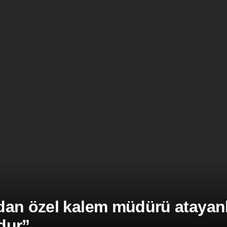
an özel kalem müdürü atayanla
dur”