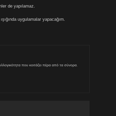
mler de yapılamaz.
 ışığında uygulamalar yapacağım.
η συλλογικότητα που κοιτάζει πέρα από τα σύνορα.