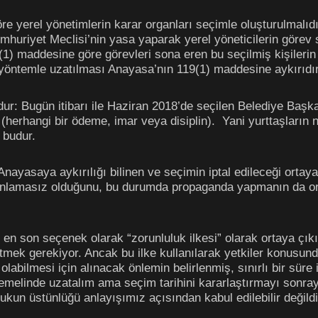
e yerel yönetimlerin karar organları seçimle oluşturulmalıd
umhuriyet Meclisi’nin yasa yaparak yerel yöneticilerin görev
) maddesine göre görevleri sona eren bu seçilmiş kişilerin 
yöntemle uzatılması Anayasa’nın 119(1) maddesine aykırıdır
r: Bugün itibarı ile Haziran 2018’de seçilen Belediye Başka
 (herhangi bir ödeme, imar veya disiplin). Yani yurttaşların 
 budur.
ayasaya aykırılığı bilinen ve seçimin iptal edileceği ortay
amasız olduğunu, bu durumda propaganda yapmanın da ortal
n son seçenek olarak “zorunluluk ilkesi” olarak ortaya çıkıy
rtmek gerekiyor. Ancak bu ilke kullanılarak yetkiler konusun
labilmesi için alınacak önlemin belirlenmiş, sınırlı bir süre i
emelinde uzatalım ama seçim tarihini kararlaştırmayı sonray
un üstünlüğü anlayışımız açısından kabul edilebilir değildi