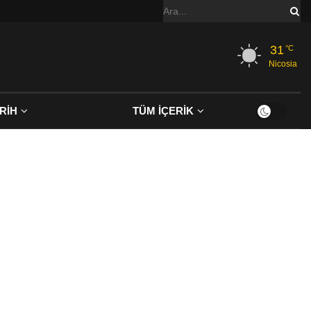
31
°C
Nicosia
RİH
TÜM İÇERİK