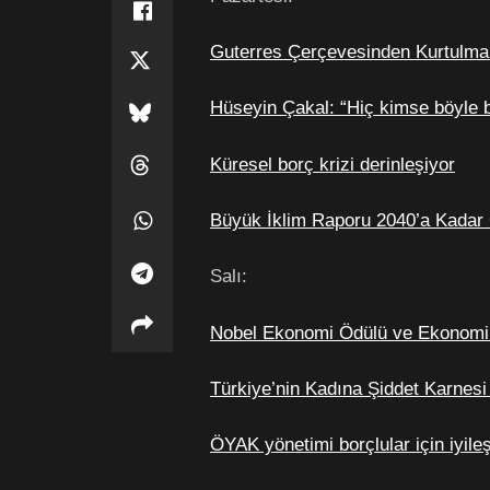
Guterres Çerçevesinden Kurtulma
Hüseyin Çakal: “Hiç kimse böyle 
Küresel borç krizi derinleşiyor
Büyük İklim Raporu 2040’a Kadar G
Salı:
Nobel Ekonomi Ödülü ve Ekonomi
Türkiye’nin Kadına Şiddet Karnes
ÖYAK yönetimi borçlular için iyile