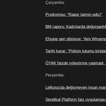
Çarşamba:
Prodromou: “Rapor tatmin edici”
BM raporu: Kadınlarda doğurganlık
Efsane geri dönüyor: Yeni Winamp
Tarihi karar: “Polisin tutumu kinda
ÖYAK faizde iyileştirme yapmadı, g
Perşembe:
Lefkoşa’da değişmeyen insan man
Sendikal Platform faiz uygulaması