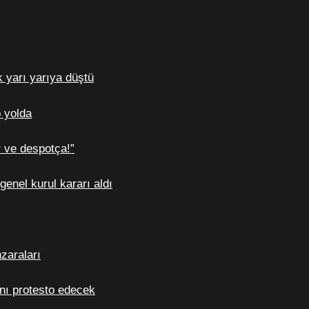
 yarı yarıya düştü
 yolda
r ve despotça!”
enel kurul kararı aldı
zaraları
nı protesto edecek