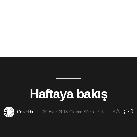
Haftaya bakış
A
0
Gazedda
20 Ekim 2018
Okuma Süresi: 2 dk
A