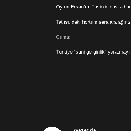
Oytun Ersan’ın ‘Fusiolicious’ alb
Tatlısu’daki hortum seralara ağır z
Cuma:
Türkiye “suni gerginlik” yaratmayı
Gazedda