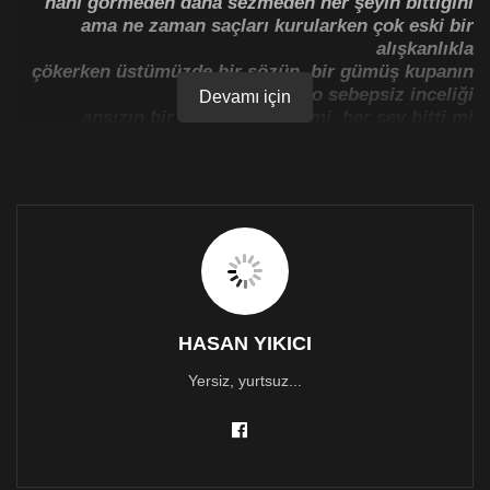
hani görmeden daha sezmeden her şeyin bittiğini
ama ne zaman saçları kurularken çok eski bir
alışkanlıkla
çökerken üstümüzde bir sözün, bir gümüş kupanın
o sebepsiz inceliği
Devamı için
ansızın bir ürperişle: bitti mi, her şey bitti mi
yoo, hayır! öyleyse kimdir tüketen isteklerimi
bir rüzgar, duyulup binlercesi birden bir rüzgar
bırakıp beni bir kenara, bir uzağı, ya da bir boşluğu
bırakır gibi
ve ben hazırımdır bir süre unutulmaya
ama hep sorulur gibidir benden: ben şimdi ne
yapsam acaba”
Edip Cansever
Gök gürlüyor.
HASAN YIKICI
Yersiz, yurtsuz...
Utangaç bir yağmur, yağsa mı yağmasa mı diye iç
çekiyor.
Biraz bırakıyor sonra biraz kapanıyor.