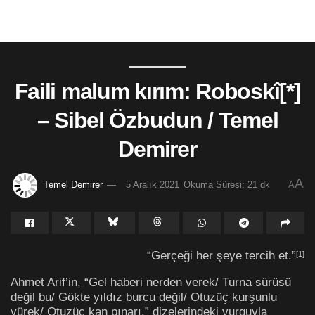
Faili malum kırım: Roboskî[*]
– Sibel Özbudun / Temel
Demirer
A
Temel Demirer
5 Aralık 2021
Okuma Süresi: 21 dk
A
“Gerçeği her şeye tercih et.”
[1]
Ahmet Arif’in, “Gel haberi nerden verek/ Turna sürüsü
değil bu/ Gökte yıldız burcu değil/ Otuzüç kurşunlu
yürek/ Otuzüç kan pınarı,” dizelerindeki vurguyla