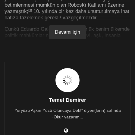
betimlenmesi mümkün olan Roboskî Katliamı üzerine
yazmıştık;
10. yılında bir kez daha unutturulmaya inat
[2]
hafıza tazelemek gerekli/ vazgeçilmezdir…
Çünkü Eduardo Galeano’nun, “Özgürlük benim ülkemde
Devamı için
politik mahkûmların yattığı bir cezaevi, aşk, insanla
otomobil arasındaki ilişki, devrim, mutfakta bir
deterjanın yapabilecekleri, zevk, belirli marka yumuşak
sabunun ürettiği bir şey,” biçiminde tarif ettiği bir
dekadansın orta yerinde; Wilhelm Reich’ın “Seni
sürüden ayırsa bile, vicdanından gelen sesi dinle,”
uyarısının altını çizip; “Haksızlık karşısında susmanın
ne denli yanlış bir tutum olduğunu belirtmek, haksızlık
yapmanın ne denli yanlış olduğunu belirtmekten daha
önemlidir. Haksızlık yapma fırsatı az insanın eline
geçer; haksızlığa boyun eğenlerin sayısı ise çok
Temel Demirer
yüksektir,” diyen Bertolt Brecht’i anımsamak/
Yeryüzü Aşkın Yüzü Oluncaya Dek!” diyen(lerin) safında
anımsatmak insan olmanın ve kalmanın gereğidir.
·Okur yazarım...
Tarifsiz acı ve hüznün yeri Roboskî, savaş uçakları ile
34 kişinin katledilip; sorumluların bulun(a)madığı(?) bir