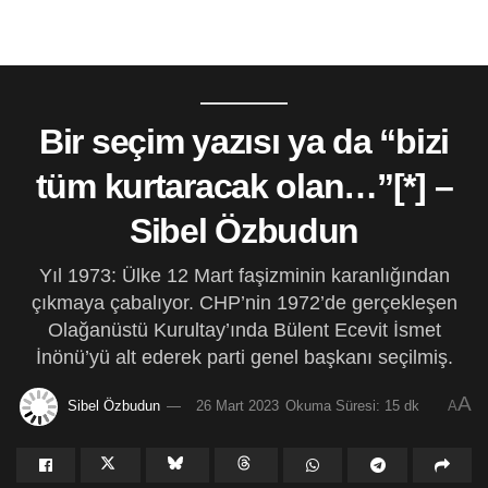
Bir seçim yazısı ya da “bizi
tüm kurtaracak olan…”[*] –
Sibel Özbudun
Yıl 1973: Ülke 12 Mart faşizminin karanlığından
çıkmaya çabalıyor. CHP’nin 1972’de gerçekleşen
Olağanüstü Kurultay’ında Bülent Ecevit İsmet
İnönü’yü alt ederek parti genel başkanı seçilmiş.
A
Sibel Özbudun
26 Mart 2023
Okuma Süresi: 15 dk
A