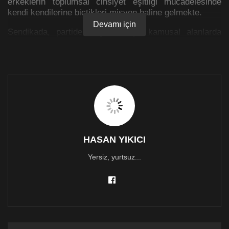
erkeklerin toplumsal cinsiyet eşitliği mücadelesinde
kendi kendilerine biçtikleri misyon haline gelmekte.
Devamı için
Sendikada, partide, örgütte veya kamusal alanlarda
kadınlar veya LGBTİ bireyler adına konuşan,
kurtuluşlarını savunan ve nasıl mücadele edilmesi
gerektiğini ‘öğreten’ erkekler boy göstermekte. Halbuki
herhangi bir sendika toplantısında onlarca erkeğin
arasında tek tük kadına rastlanır, partilerde kadınlara
biçilen rol ve görev sokak sokak dolaşıp oy toplamak
olur, örgütlerde kadınlardan çok erkekler feminist olur.
Çünkü her yerde politik-pratik iktidar inşa süreçleri söz
konusudur ve bu çoğunlukla erkekliğin inşasıyla da
paralel gitmektedir.
HASAN YIKICI
Yersiz, yurtsuz...
Nasıl ki kadın doğulmuyor ama kadın olunuyorsa,
bilinmelidir ki erkek de doğulmuyor, erkek olunuyor!
Dolayısıyla mesele biyolojik olarak erkeklerin ne kadar
feminist olup olmadığından çok, erkeklerin erkeklik
durumu ve süreçleriyle ilgili olarak ne kadar yüzleşip
yüzleşemedikleri, erkekliği sorgulayıp
sorgulayamadıkları ve hayatlarını nasıl yaşadıklarıdır.