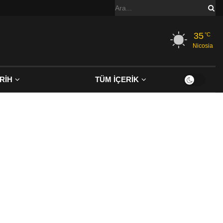
35
°C
Nicosia
RİH
TÜM İÇERİK