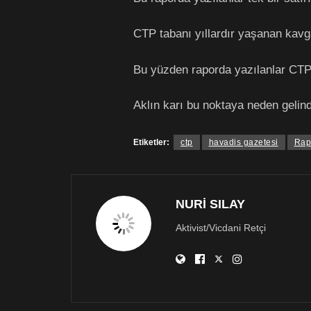
CTP tabanı yıllardır yaşanan kavga
Bu yüzden raporda yazılanlar CTP’li
Aklın karı bu noktaya neden gelind
Etiketler:
ctp
havadis gazetesi
Rap
NURİ SILAY
Aktivist/Vicdani Retçi