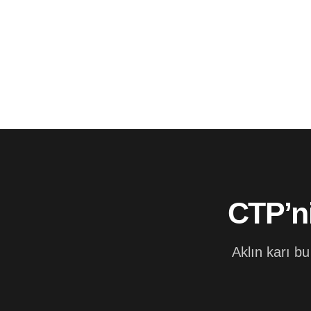
CTP’ni
Aklın karı b