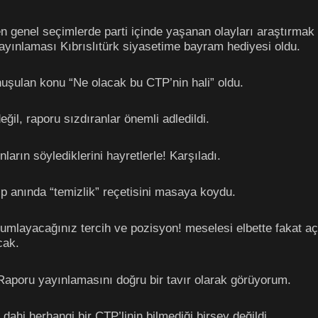
 genel seçimlerde parti içinde yaşanan olayları araştırmak
yınlaması Kıbrıslıtürk siyasetime bayram hediyesi oldu.
nuşulan konu “Ne olacak bu CTP’nin hali” oldu.
ğil, raporu sızdıranlar önemli adledildi.
ların söylediklerini hayretlerle! Karşıladı.
rip anında “temizlik” reçetisini masaya koydu.
umlayacağınız tercih ve pozisyon! meselesi elbette fakat aç
cak.
Raporu yayınlamasını doğru bir tavır olarak görüyorum.
 dahi herhangi bir CTP’linin bilmediği birşey değildi.