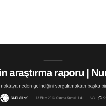
n araştırma raporu | Nur
u noktaya neden gelindiğini sorgulamaktan başka bir 
A
0
NURİ SILAY
18 Ekim 2013
Okuma Süresi: 1 dk
A