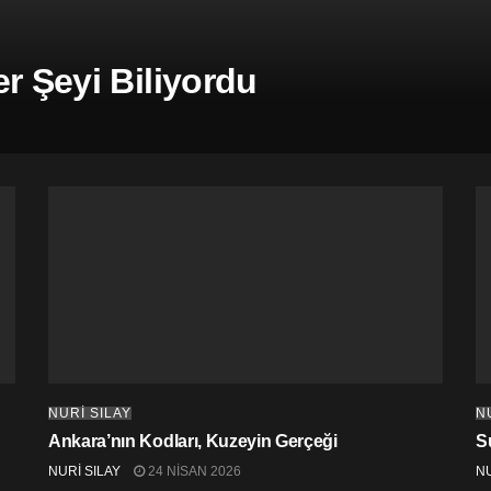
r Şeyi Biliyordu
NURİ SILAY
N
Ankara’nın Kodları, Kuzeyin Gerçeği
S
NURİ SILAY
24 NISAN 2026
NU