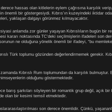
rece hassas olan kitlelerin eylem çağrısına karşılık verip
inin önemli bir göstergesiydi. Kıbrıs’ın kuzeyindeki iktidar o
eleri, yaklaşan dalgayı görünmez kılmayacaktır.
siyasi anlamda zor günler yaşayan Kıbrıslıların bugün bir r
si kararı noktasında TC’deki seçilmişlerin ifadeleri son de
orunun ne olduğuna yönelik önemli bir ifadeyi, “bu memleke
brıslı Türk toplumu gözünden değerlendirmemek gerekir. Kıb
zamanda Kıbrıslı Rum toplumundan da karşılık bulmuştur. Bu 
enimseyenlerin olduğunu göstermektedir.
 barış şarkıları söyleyen bir romantik grup değil, açık bir 
nde olan bir kesimi temsil etmektedir.
luslararasılaştırılması son derece önemlidir. Çünkü, yaşanan