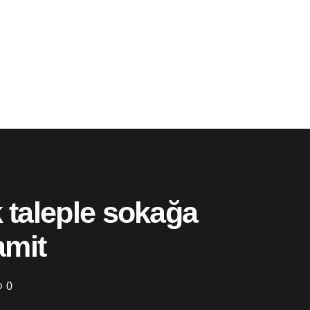
 taleple sokağa
amit
0