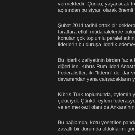
vermektedir. Çünkü, yaşanacak tren
açısından bu siyasi olarak önemli 
Şubat 2014 tarihli ortak bir dekl
taraflara etkili müdahalelerde bul
konulan çok toplumlu paralel etki
liderlerin bu duruşa liderlik edem
Bu liderlik zafiyetinin birden fazla
diğeri ise, Kıbrıs Rum lideri Anas
Federalistler, iki “liderin” de, da
devamından yana çalışacakların yö
Kıbrıs Türk toplumunda, eylemin y
çekiciydi. Çünkü, eylem federasyon
ve en merkezi olanı da Ankara’nın 
Bu bağlamda, kötü yönetilen pande
zavallı bir durumda olduklarını gö