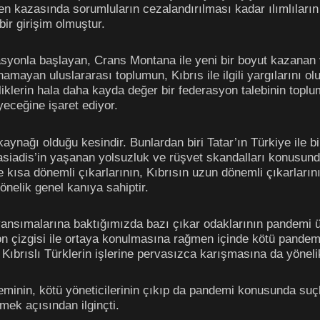
 kazasında sorumluların cezalandırılması kadar ılımlıların g
bir girişim olmuştur.
erasyonla başlayan, Crans Montana ile yeni bir boyut kazan
unamayan uluslararası toplumun, Kıbrıs ile ilgili yargılarını 
nliklerin hala daha kayda değer bir federasyon talebinin top
eyeceğine işaret ediyor.
 kaynağı olduğu kesindir. Bunlardan biri Tatar’ın Türkiye ile b
tasiadis’in yaşanan yolsuzluk ve rüşvet skandalları konusund
r ve kısa dönemli çıkarlarının, Kıbrısın uzun dönemli çıkarla
nelik genel kanıya sahiptir.
ansımalarına baktığımızda bazı çıkar odaklarının pandemi üz
 çizgisi ile ortaya konulmasına rağmen içinde kötü pandemi 
Kıbrıslı Türklerin işlerine pervasızca karışmasına da yönelik
minin, kötü yöneticilerinin çıkıp da pandemi konusunda suçlu
rmek açısından ilginçti.