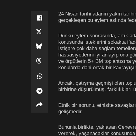
24 Nisan tarihi adanın yakın tarih
gerçekleşen bu eylem aslında fede
Dünkü eylem sonrasında, artık ada
konusunda isteklerini sokakta ifade
istişare çok daha sağlam temellere o
hassasiyetlerini iyi anlayıp ona gö
ve örgütlerin 5+ BM toplantısına y
konularda dahi ortak bir kavrayış
Ancak, çatışma geçmişi olan topluml
birbirine düşürülmüş, farklılıklar
Etnik bir sorunu, etnisite savaşla
gelişmedir.
Bununla birlikte, yaklaşan Cenevr
vererek, yaşanacaklar konusunda u