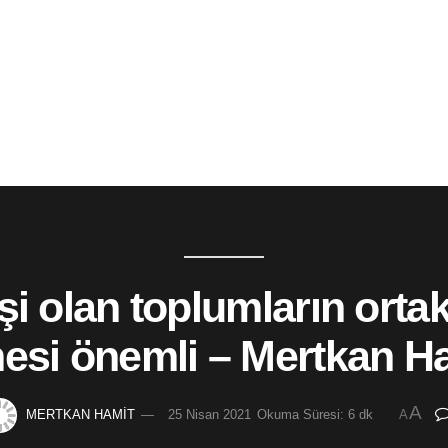
i olan toplumların ortak
esi önemli – Mertkan H
A
MERTKAN HAMİT
25 Nisan 2021
Okuma Süresi: 6 dk
A