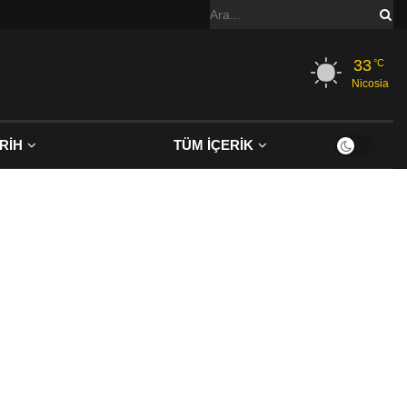
33
°C
Nicosia
RİH
TÜM İÇERİK