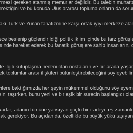
örmesi gereken atanmış memurlar değildir. Bu talebin muhatta
i gerektiğini ve bu konuda Uluslararası topluma onların da sor
adaki Türk ve Yunan fanatizmine karşı ortak iyiyi merkeze alan
ce beslenip güçlendirildiği politik iklim içinde bu tarz görü
sinde hareket ederek bu fanatik görüşlere sahip insanların, 
ile ilgili kutuplaşma nedeni olan noktaların ve bir arada yaşam
 toplumlar arası ilişkileri bütünleştirebileceğini söyleyebili
mlere baktığımızda her şeyin mükemmel olduğunu söyleyemey
tisini taşırken, bunu yeni ve birleşik bir sürecin başlangıcı 
 kadar, adanın tümüne yansıyan güçlü bir iradeyi, eş zamanl
şmak gerekiyor. Bu açıdan da, özellikle bu büyük yükü taşıya