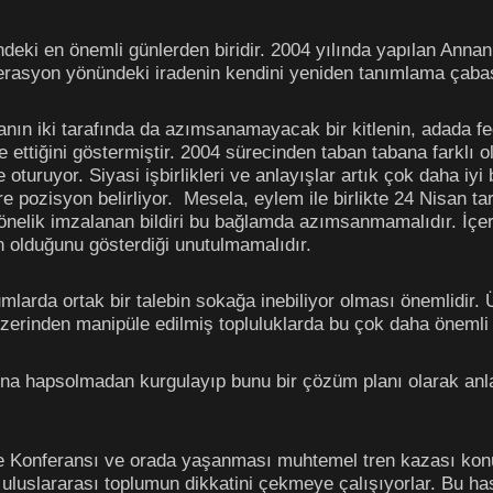
indeki en önemli günlerden biridir. 2004 yılında yapılan Ann
rasyon yönündeki iradenin kendini yeniden tanımlama çabası
nın iki tarafında da azımsanamayacak bir kitlenin, adada fe
 ettiğini göstermiştir. 2004 sürecinden taban tabana farklı o
turuyor. Siyasi işbirlikleri ve anlayışlar artık çok daha iyi bil
re pozisyon belirliyor. Mesela, eylem ile birlikte 24 Nisan tar
önelik imzalanan bildiri bu bağlamda azımsanmamalıdır. İçer
ın olduğunu gösterdiği unutulmamalıdır.
arda ortak bir talebin sokağa inebiliyor olması önemlidir. Üst
ı üzerinden manipüle edilmiş topluluklarda bu çok daha önemli
rına hapsolmadan kurgulayıp bunu bir çözüm planı olarak anla
e Konferansı ve orada yaşanması muhtemel tren kazası konus
luslararası toplumun dikkatini çekmeye çalışıyorlar. Bu has