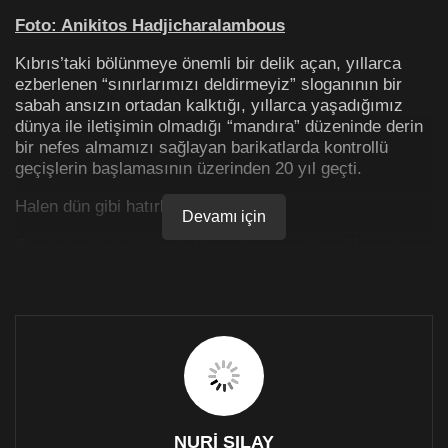
Foto:
Anikitos Hadjicharalambous
Kıbrıs’taki bölünmeye önemli bir delik açan, yıllarca
ezberlenen “sınırlarımızı deldirmeyiz” sloganının bir
sabah ansızın ortadan kalktığı, yıllarca yaşadığımız
dünya ile iletişimin olmadığı “mandıra” düzeninde derin
bir nefes almamızı sağlayan barikatlarda kontrollü
geçişlerin başlamasının üzerinden 20 yıl geçti.
Halen dün gibi hatırlıyorum.
Devamı için
O sabah gözümü Aşağı Maraş’ta açmıştım. Maraş’ın o
sessiz ve huzurlu sabahlarının aksine dışarda
heyecanla sesler yükseliyordu.
Ganimet evimizin balkonuna çıktığımda anlayacaktım
olan biteni.
Bir de hiç unutmayacağım başka bir detay, Baf’a 28 yıl
sonra ilk kez otobüslerle gidişimizdi.
NURİ SILAY
Her şey “gavur daşının” karşıda belirmesiyle