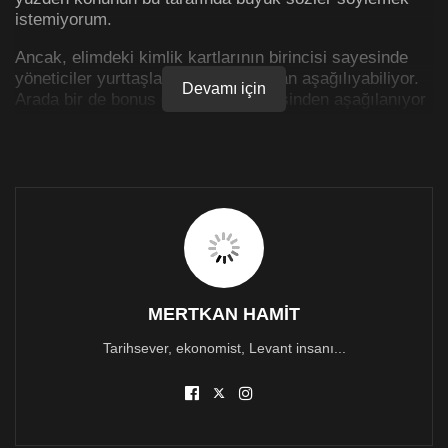
istemiyorum.
Ancak, elimdeki kimlik kartlarının birincisi sayesinde
yöneticiler yurttaşlarını zaman zaman aşağılıyabiliyor.
Devamı için
Arada bir de bonus olarak deniz ötesinden aşağılanıyor
bu yurttaşlığın sahipleri.
Bu yurttaşlığın sunduğu hakların anayasal
garantisinden bile kuşkularımız var. Toplumların ve
hakların oluşmasındaki en eski mesele olan mülkiyet
hakkında bile emin olamuyoruz. Mülke mülk diyemiyor;
“eşdeğer”, “tahsis”, “türk malı” diyoruz. Ona göre
mülkiyet ilişkisinin niteliğini, değerini belirliyoruz.
Sosyal medyadaki paylaşımlarıın bir suç unsuru
MERTKAN HAMİT
bulunmadığı sürece, anayasal anlamda ifade
özgürlüğüne girdiğini söylüyoruz ama kendimizi ifade
Tarihsever, ekonomist, Levant insanı...
ederken 3 kere düşünüyoruz. Ancak, otosansür
uyguladığımız da çoktur.
O yüzden hak merkezli baktığımda, kktc yurttaşlığı
karşılığında elime geçen ne var bilmiyorum, bir tek