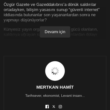
Özgür Gazete ve Gazeddakıbrıs’a dönük saldırılar
ortadayken, bilişim yasasını sunup “güvenli internet”
iddiasında bulunanlar son yaşananlardan sonra ne
yapmayı düşünüyorlar?
Künyesiz yayın organlarını kapatma gücü olanların,
Devamı için
saldırıya uğrayan sayfalara, bu saldırılardan dolayı
zarar gören hizmet sağlayıcılara dönük üç beş cümle
dışında yasal çerçevelerinin yetersizliği konusu
gündemlerine alacaklar mı?
Polis ve savcılık saldırıları izlerken, açıkça işlenen
suçları izlemekten başka bir sorumluluk alacaklar mı?
Saldırının boyutu o kadar yüksek ki, hedeflenen
sayfalar dışında, aynı hizmet sağlayılardan hizmet alan
diğer sayfaların da sorunlar yaşadığı görülüyor. Artık bu
MERTKAN HAMİT
saldırı, özgür basına dair aleni müdahalenin ötesinde,
temel bir hak olan, halkın haber alma özgürlüğüne bir
Tarihsever, ekonomist, Levant insanı...
darbe indirmektedir. Anayasal bir ihlal söz konusudur.
Bu ihlali gerçekleştirenlerin yaptıklarını görmezden