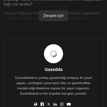
bağı var acaba?
Türkiye halkının Kıbrıs konusundaki bilgileri genellikle
Devamı için
çok sığ ve kulaktan dolmadır. Bizim insanımız
Kıbrıslının kimliği, kültürü, düşünceleri, acıları,
geleceğe ilişkin kaygıları, umutları, beklentileri
konusunda son derece ilgisiz ve duyarsızdır. Basın
yayın organlarımız da magazin haberleri dışında pek
ilgi göstermez komşumuzda olup bitenlere. Daha çok
siyasetçilerin hamasi nutuklarında duyarız ülkenin
adını. Onlar da ister iktidarda ister muhalefette olsunlar,
Kıbrıs’ın kuzeyine “kurtarılmış bölge” gözüyle
baktıklarından, Kıbrıs halkıyla duygudaşlık kurmayı
önemsemezler.
Gazedda
Sosyalist partilerin de Kıbrıs’a ilgisi fazla değildir.
Gazeddakıbrıs yurttaş gazeteciliği anlayışı ile yayın
Ada’daki sol partilerle yakın işbirliği içinde olması
yapan, yurttaştan yana taraf olan ve gazetecilikte
gereken Türkiyeli sosyalistlerin gündeminde nedense
meslek etiği ilkelerine inanan bir yayın organıdır.
böyle bir konu yer almıyor.
“Kıbrıs sorunu”
na ilişkin
Gazeddakıbrıs her koşulda barıştan yanadır.
tutum oluşturmaktan ve görüş açıklamaktan kaçınır bir
görüntüleri var. Bu yalnızlık ve ilgisizlik karşısında