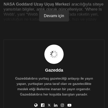
NASA Goddard Uzay Uçuş Merkezi
aracılığıyla siteye
yansıtılan bilgiler, anlık olarak güncelleniyor. ‘Where Is
Webb’, yani “Webb nerede” adlı sayfada roketin yeri,
Devamı için
yolculuğun ne kadarının tamamladığı, hızı ve yüzey
sıcaklığına kadar birçok bilgiyi barındırıyor.
Roketin geçeceği aşamalara dair detaylı bilgilere de
sayfanın aşağı kısmında
bulunan
sekmelerden
ulaşılabiliyor.
Gazedda
Gazeddakıbrıs yurttaş gazeteciliği anlayışı ile yayın
yapan, yurttaştan yana taraf olan ve gazetecilikte
meslek etiği ilkelerine inanan bir yayın organıdır.
Gazeddakıbrıs her koşulda barıştan yanadır.