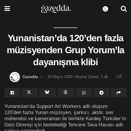
Yunanistan’da 120’den fazla
müzisyenden Grup Yorum’la
dayanışma klibi
A
Gazedda
19 Mayıs 2020
Okuma Süresi: 1 dk
A
Yunanistan’da Support Art Workers adlı oluşum
120’den fazla Yunan müzisyen, şarkıcı, aktör, ses
mühendisi ve kameraman ile biirlikte Kardeş Türküler’in
Gezi Direnişi için bestelediği Tencere Tava Havası adlı
şarkıyı seslendirdi.