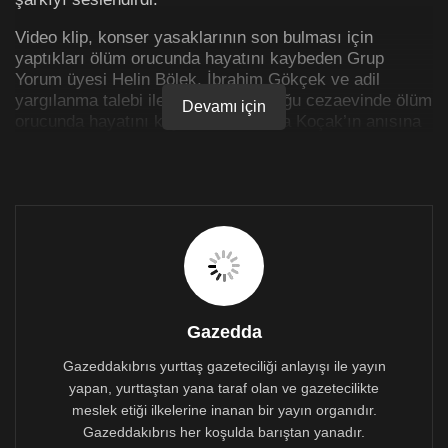
Video klip, konser yasaklarının son bulması için
yaptıkları ölüm orucunda hayatını kaybeden Grup
Yorum üyesi Helin Bölek, İbrahim Gökçek ve adil
yargılanma talebi ile tutuklu bulunduğu cezaevinde ölüm
Devamı için
orucunda hayatını kaybeden Mustafa Koçak’ın anısına
gerçekleştirildi.
Müzisyenler video klibin sonunda açtıkları pankartta
“Yunanistan’dan Türkiye’ye Grup Yorum’la Dayanışma’
yazdı.
Gazedda
Gazeddakıbrıs yurttaş gazeteciliği anlayışı ile yayın
yapan, yurttaştan yana taraf olan ve gazetecilikte
meslek etiği ilkelerine inanan bir yayın organıdır.
Gazeddakıbrıs her koşulda barıştan yanadır.