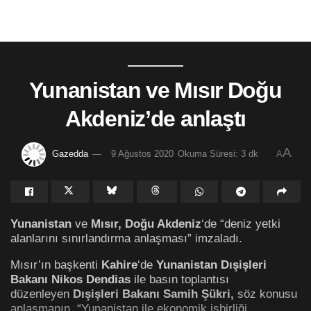
Yunanistan ve Mısır Doğu
Akdeniz’de anlaştı
A
Gazedda
9 Ağustos 2020
Okuma Süresi: 3 dk
A
Yunanistan
ve
Mısır, Doğu Akdeniz
‘de “deniz yetki
alanlarını sınırlandırma anlaşması” imzaladı.
Mısır’ın başkenti
Kahire
‘de
Yunanistan Dışişleri
Bakanı Nikos Dendias
ile basın toplantısı
düzenleyen
Dışişleri Bakanı Samih Şükri
,
söz konusu
anlaşmanın, “Yunanistan ile ekonomik işbirliği