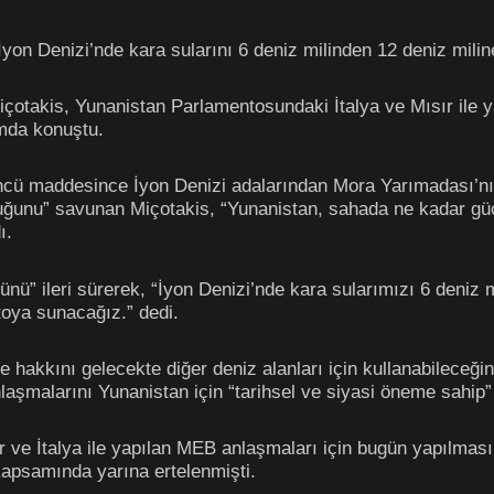
on Denizi’nde kara sularını 6 deniz milinden 12 deniz miline 
çotakis, Yunanistan Parlamentosundaki İtalya ve Mısır ile
mda konuştu.
cü maddesince İyon Denizi adalarından Mora Yarımadası’nı
lduğunu” savunan Miçotakis, “Yunanistan, sahada ne kadar 
ı.
nü” ileri sürerek, “İyon Denizi’nde kara sularımızı 6 deniz
oya sunacağız.” dedi.
 hakkını gelecekte diğer deniz alanları için kullanabileceğini”
şmalarını Yunanistan için “tarihsel ve siyasi öneme sahip” o
ve İtalya ile yapılan MEB anlaşmaları için bugün yapılması
kapsamında yarına ertelenmişti.