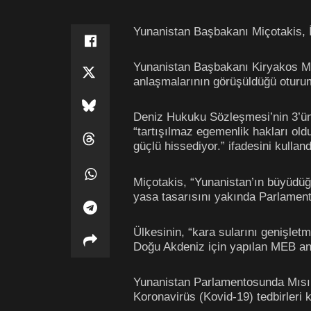
Yunanistan Başbakanı Miçotakis, İy
Yunanistan Başbakanı Kiryakos Mi
anlaşmalarının görüşüldüğü oturu
Deniz Hukuku Sözleşmesi’nin 3’ün
“tartışılmaz egemenlik hakları o
güçlü hissediyor.” ifadesini kulland
Miçotakis, “Yunanistan’ın büyüdüğü
yasa tasarısını yakında Parlament
Ülkesinin, “kara sularını genişletme
Doğu Akdeniz için yapılan MEB anla
Yunanistan Parlamentosunda Mısır 
Koronavirüs (Kovid-19) tedbirleri 