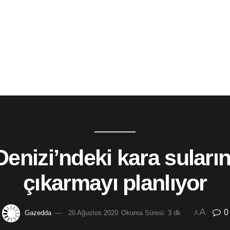
enizi’ndeki kara suların
çıkarmayı planlıyor
A
0
Gazedda
26 Ağustos 2020
Okuma Süresi: 3 dk
A