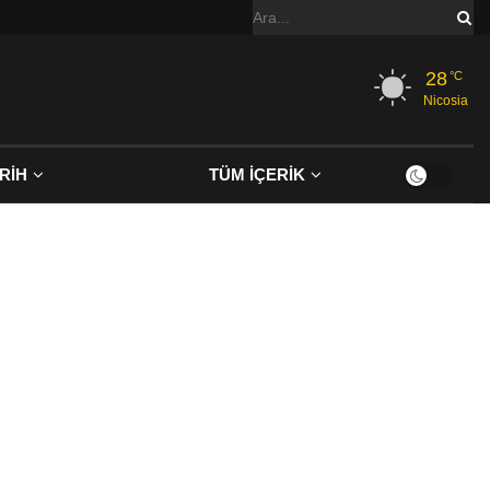
28
°C
Nicosia
RİH
TÜM İÇERİK