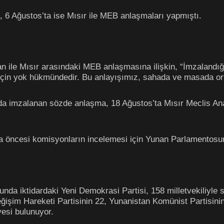
a, 6 Ağustos’ta ise Mısır ile MEB anlaşmaları yapmıştı.
an ile Mısır arasındaki MEB anlaşmasına ilişkin, “İmzalandığ
 için yok hükmündedir. Bu anlayışımız, sahada ve masada or
sında imzalanan sözde anlaşma, 18 Ağustos’ta Mısır Meclis
a öncesi komisyonların incelemesi için Yunan Parlamentos
da iktidardaki Yeni Demokrasi Partisi, 158 milletvekiliyle 
Değişim Hareketi Partisinin 22, Yunanistan Komünist Partisin
yesi bulunuyor.