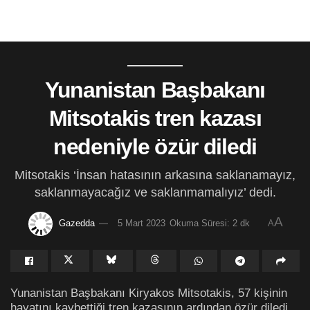
Yunanistan Başbakanı
Mitsotakis tren kazası
nedeniyle özür diledi
Mitsotakis ‘İnsan hatasının arkasına saklanamayız,
saklanmayacağız ve saklanmamalıyız’ dedi.
A
Gazedda
5 Mart 2023
Okuma Süresi: 2 dk
A
Yunanistan Başbakanı Kiryakos Mitsotakis, 57 kişinin
hayatını kaybettiği tren kazasının ardından özür diledi.