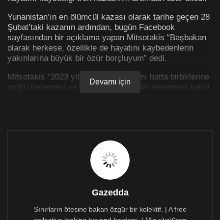
Yunanistan’ın en ölümcül kazası olarak tarihe geçen 28
Şubat’taki kazanın ardından, bugün Facebook
sayfasından bir açıklama yapan Mitsotakis “Başbakan
olarak herkese, özellikle de hayatını kaybedenlerin
yakınlarına büyük bir özür borçluyum” dedi.
Mitsotakis “2023 yılında iki trenin aynı hatta birbirlerine
Devamı için
doğru ilerlemesi ve kimsenin bunu fark etmemesi kabul
edilemez” ifadelerini kullandı.
Mitsotakis ‘İnsan hatasının arkasına saklanamayız,
saklanmayacağız ve saklanmamalıyız’ dedi. Ayrıca
Uzaktan Kontrol projesi tamamlanmış olsaydı, bu
kazanın meydana gelmesinin neredeyse imkansız
olacağını söyledi ve Dijital Kontrol Sisteminin
önümüzdeki birkaç ay içinde tam olarak faaliyete
geçecek olmasının mazeret sayılamayacağını kaydetti.
Gazedda
Yunanistan Başbakanı tam aksine, “Korkunç kaza
yaşanmadan önce projeyi bitirememiş olmamız acımı
Sınırların ötesine bakan özgür bir kolektif. | A free
daha da artırıyor” dedi. Mitsotakis, yargı tarafından hızlı
collective looking beyond borders. | Μια ελεύθερη