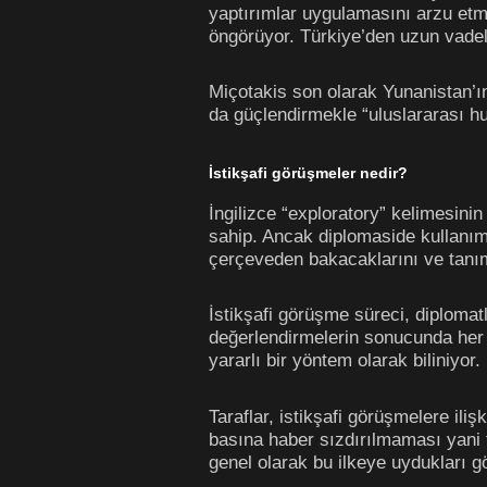
yaptırımlar uygulamasını arzu etmi
öngörüyor. Türkiye’den uzun vadeli
Miçotakis son olarak Yunanistan’ın 
da güçlendirmekle “uluslararası hu
İstikşafi görüşmeler nedir?
İngilizce “exploratory” kelimesinin
sahip. Ancak diplomaside kullanım
çerçeveden bakacaklarını ve tanım
İstikşafi görüşme süreci, diploma
değerlendirmelerin sonucunda her
yararlı bir yöntem olarak biliniyor.
Taraflar, istikşafi görüşmelere iliş
basına haber sızdırılmaması yani t
genel olarak bu ilkeye uydukları g