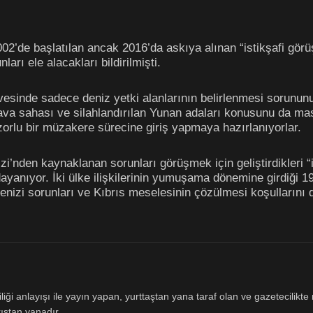
2002’de başlatılan ancak 2016’da askıya alınan “istikşafi g
rı ele alacakları bildirilmişti.
vesinde sadece deniz yetki alanlarının belirlenmesi sorunun
ava sahası ve silahlandırılan Yunan adaları konusunu da masa
zorlu bir müzakere sürecine giriş yapmaya hazırlanıyorlar.
i’nden kaynaklanan sorunları görüşmek için geliştirdikleri 
dayanıyor. İki ülke ilişkilerinin yumuşama dönemine girdiği 
nizi sorunları ve Kıbrıs meselesinin çözülmesi koşullarını 
ği anlayışı ile yayın yapan, yurttaştan yana taraf olan ve gazetecilikte m
ıştan yanadır.