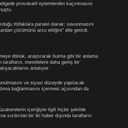
n bölgede provokatif eylemlerden kaçınmasını
nuştu.
urduğu ittifaklara paralel olarak; savunmasını
rdan çözümünü arzu ettiğini” dile getirdi.
fetmeye dönük, araştırarak bulma gibi bir anlama
tarafların, meselelere daha geniş bir
ışacaklarını anlatıyor.
sunulmasını ve siyasi düzeyde yapılacak
adıma bağlanmasını içermesi açısından da
akerelerin içeriğiyle ilgili hiçbir şekilde
sızdırılan bir iki haber dışında tarafların