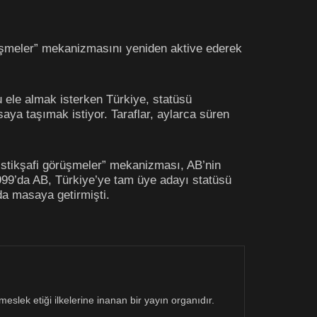
örüşmeler” mekanizmasını yeniden aktive ederek
u ele almak isterken Türkiye, statüsü
ya taşımak istiyor. Taraflar, aylarca süren
“istikşafi görüşmeler” mekanizması, AB’nin
1999’da AB, Türkiye’ye tam üye adayı statüsü
da masaya getirmişti.
eslek etiği ilkelerine inanan bir yayın organıdır.