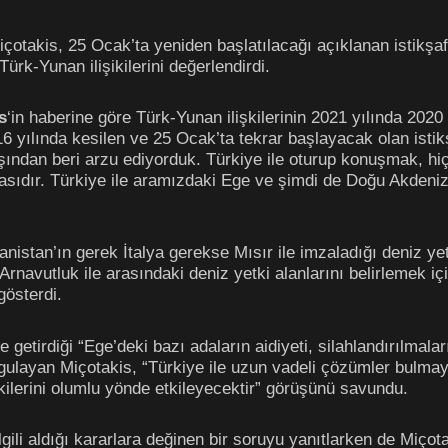
otakis, 25 Ocak’ta yeniden başlatılacağı açıklanan istikş
ürk-Yunan ilişikilerini değerlendirdi.
s
‘in haberine göre Türk-Yunan ilişkilerinin 2021 yılında 2020
6 yılında kesilen ve 25 Ocak’ta tekrar başlayacak olan istik
şından beri arzu ediyorduk. Türkiye ile oturup konuşmak, h
sıdır. Türkiye ile aramızdaki Ege ve şimdi de Doğu Akdeniz’d
nistan’ın gerek İtalya gerekse Mısır ile imzaladığı deniz yet
navutluk ile arasındaki deniz yetki alanlarını belirlemek içi
gösterdi.
tirdiği “Ege’deki bazı adaların aidiyeti, silahlandırılmalar
rgulayan Miçotakis, “Türkiye ile uzun vadeli çözümler bulmay
kilerini olumlu yönde etkileyecektir” görüşünü savundu.
lgili aldığı kararlara değinen bir soruyu yanıtlarken de Miço