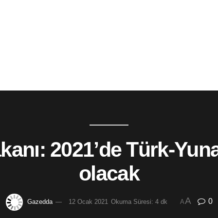
nı: 2021’de Türk-Yunan 
olacak
A
0
Gazedda
12 Ocak 2021
Okuma Süresi: 4 dk
A