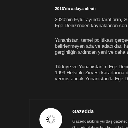
2016’da askıya alındı
2020’nin Eylül ayında tarafların, 
Ege Denizi’nden kaynaklanan sorunla
Yunanistan, temel politikası çerçe
belirlenmeyen ada ve adacıklar, h
gerginliğin ardından yeni ve daha 
Türkiye ve Yunanistan’ın Ege Deniz
1999 Helsinki Zirvesi kararlarına 
vermiş ancak Yunanistan’la Ege De
Gazedda
Gazeddakıbrıs yurttaş gazetecili
Gazeddakıbrıs her koşulda bar