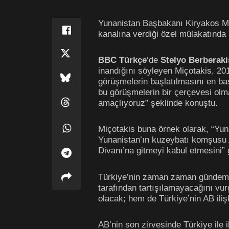
Yunanistan Başbakanı Kiryakos Miç
kanalına verdiği özel mülakatında T
BBC Türkçe
‘de
Stelyo Berberaki
inandığını söyleyen Miçotakis, 201
görüşmelerin başlatılmasını en ba
bu görüşmelerin bir çerçevesi olma
amaçlıyoruz” şeklinde konuştu.
Miçotakis buna örnek olarak, “Yuna
Yunanistan’ın kuzeybatı komşusu Ar
Divanı’na gitmeyi kabul etmesini” 
Türkiye’nin zaman zaman gündeme ge
tarafından tartışılamayacağını vu
olacak; hem de Türkiye’nin AB iliş
AB’nin son zirvesinde Türkiye ile i