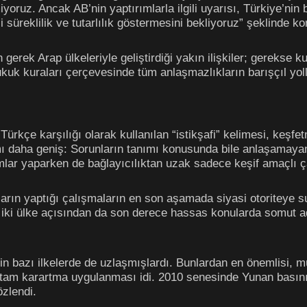
yoruz. Ancak AB’nin yaptırımlarla ilgili uyarısı, Türkiye’ni
 süreklilik ve tutarlılık göstermesini bekliyoruz” şeklinde ko
gerek Arap ülkeleriyle geliştirdiği yakın ilişkiler; gerekse k
kuk kuraları çerçevesinde tüm anlaşmazlıkların barışçıl yolla
 Türkçe karşılığı olarak kullanılan “istikşafi” kelimesi, keş
ı daha geniş: Sorunların tanımı konusunda bile anlaşamayan 
lar yaparken de bağlayıcılıktan uzak sadece keşif amaçlı çal
tların yaptığı çalışmaların en son aşamada siyasi otoriteye 
 iki ülke açısından da son derece hassas konularda somut 
kin bazı ilkelerde de uzlaşmışlardı. Bunlardan en önemlisi, müz
am karartma uygulanması idi. 2010 senesinde Yunan basınına 
özlendi.