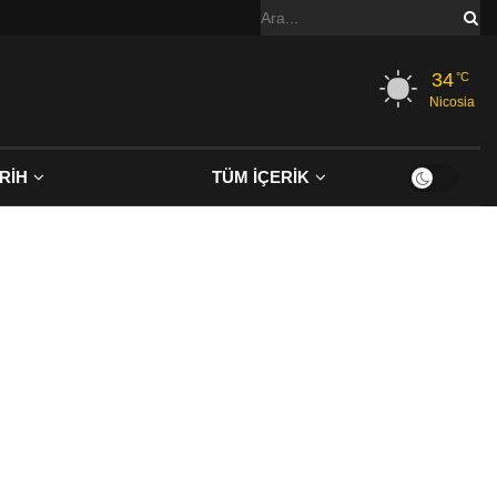
34
°C
Nicosia
RİH
TÜM İÇERİK