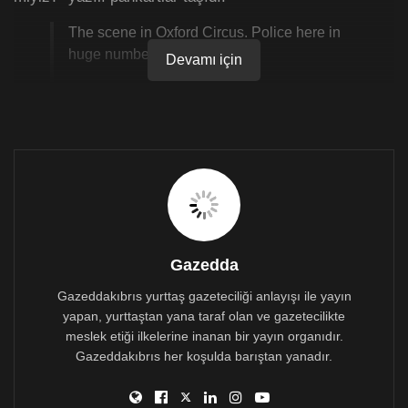
The scene in Oxford Circus. Police here in
huge numbers.
Devamı için
We were trying to hold an event on climate
justice and the need for kindness and equity
at the heart of climate policy.
“People have the
power.”
#InternationalRebellion
pic.twitter.com/5U2Wjyn99P
— Extinction Rebellion Global
Gazedda
(@ExtinctionR)
April 19, 2019
Gazeddakıbrıs yurttaş gazeteciliği anlayışı ile yayın
yapan, yurttaştan yana taraf olan ve gazetecilikte
meslek etiği ilkelerine inanan bir yayın organıdır.
Heathrow, Londra’nın ve Avrupa’nın en işlek
Gazeddakıbrıs her koşulda barıştan yanadır.
havalimanı.
İngiltere İçişleri Bakanı Sajid Javid, Londra’daki