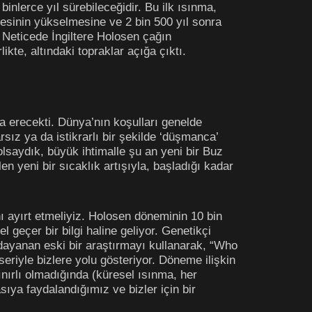
binlerce yıl sürebileceğidir. Bu ilk ısınma,
esinin yükselmesine ve 2 bin 500 yıl sonra
 Neticede İngiltere Holosen çağın
kte, altındaki topraklar açığa çıktı.
a erecekti. Dünya’nın koşulları genelde
sız ya da istikrarlı bir şekilde ‘düşmanca’
olsaydık, büyük ihtimalle şu an yeni bir Buz
n yeni bir sıcaklık artışıyla, başladığı kadar
ı ayırt etmeliyiz. Holosen döneminin 10 bin
el geçer bir bilgi haline geliyor. Genetikçi
 dayanan eski bir araştırmayı kullanarak, “Who
riyle bizlere yolu gösteriyor. Döneme ilişkin
ırlı olmadığında (küresel ısınma, her
ıya faydalandığımız ve bizler için bir