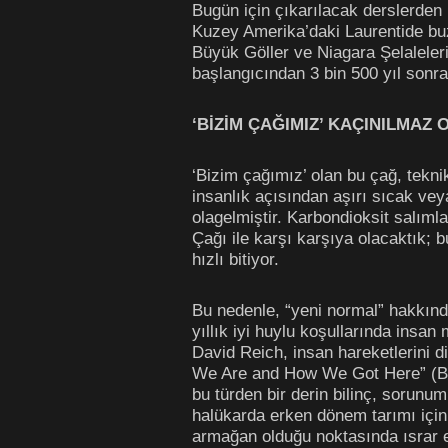
Bugün için çıkarılacak derslerden b
Kuzey Amerika’daki Laurentide buz
Büyük Göller ve Niagara Şelaleleri
başlangıcından 3 bin 500 yıl sonra
‘BİZİM ÇAĞIMIZ’ KAÇINILMAZ
‘Bizim çağımız’ olan bu çağ, tekn
insanlık açısından aşırı sıcak vey
olagelmiştir. Karbondioksit salıml
Çağı ile karşı karşıya olacaktık; 
hızlı bitiyor.
Bu nedenle, “yeni normal” hakkınd
yıllık iyi huylu koşullarında insan 
David Reich, insan hareketlerini d
We Are and How We Got Here” (Biz 
bu türden bir derin bilinç, sorun
halükarda erken dönem tarımı için 
armağan olduğu noktasında ısrar e