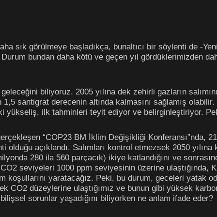
ı daha sık görülmeye başladıkça, bunaltıcı bir söylenti de -Y
: Durum bundan daha kötü ve geçen yıl gördüklerimizden daha
 geleceğini biliyoruz. 2005 yılına dek zehirli gazların salı
n 1,5 santigrat derecenin altında kalmasını sağlamış olabilir
i yükseliş, ilk tahminleri teyit ediyor ve belirginleştiriyor. 
rçekleşen “COP23 BM İklim Değişikliği Konferansı”nda, 2100
nti olduğu açıklandı. Salımları kontrol etmezsek 2050 yılın
ilyonda 280 ila 560 parçacık) ikiye katlandığını ve sonrasınd
 CO2 seviyeleri 1000 ppm seviyesinin üzerine ulaştığında, K
 koşullarını yaratacağız. Peki, bu durum, geceleri yatak o
sek CO2 düzeylerine ulaştığımız ve bunun gibi yüksek karbo
 bilişsel sorunlar yaşadığını biliyorken ne anlam ifade eder?