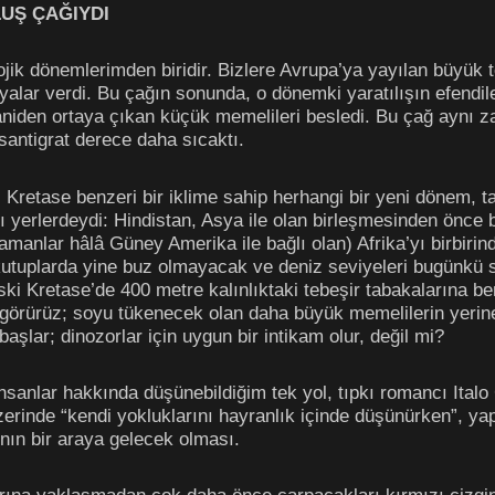
UŞ ÇAĞIYDI
ojik dönemlerimden biridir. Bizlere Avrupa’ya yayılan büyük t
yalar verdi. Bu çağın sonunda, o dönemki yaratılışın efendiler
aniden ortaya çıkan küçük memelileri besledi. Bu çağ aynı za
 santigrat derece daha sıcaktı.
Kretase benzeri bir iklime sahip herhangi bir yeni dönem, ta
lı yerlerdeydi: Hindistan, Asya ile olan birleşmesinden önce
amanlar hâlâ Güney Amerika ile bağlı olan) Afrika’yı birbiri
utuplarda yine buz olmayacak ve deniz seviyeleri bugünkü s
ki Kretase’de 400 metre kalınlıktaki tebeşir tabakalarına be
nu görürüz; soyu tükenecek olan daha büyük memelilerin yerin
aşlar; dinozorlar için uygun bir intikam olur, değil mi?
sanlar hakkında düşünebildiğim tek yol, tıpkı romancı Ital
 üzerinde “kendi yokluklarını hayranlık içinde düşünürken”, y
ının bir araya gelecek olması.