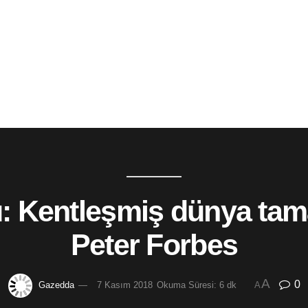
u: Kentleşmiş dünya ta
Peter Forbes
A
0
Gazedda
7 Kasım 2018
Okuma Süresi: 6 dk
A