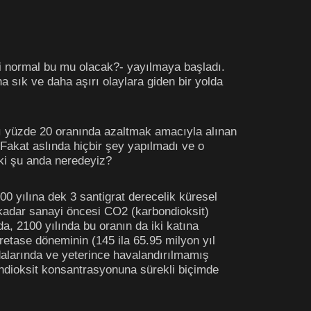
eni normal bu mu olacak?- yayılmaya başladı.
 sık ve daha aşırı olaylara giden bir yolda
mını yüzde 20 oranında azaltmak amacıyla alınan
. Fakat aslında hiçbir şey yapılmadı ve o
Peki şu anda neredeyiz?
 yılına dek 3 santigrat derecelik küresel
a kadar sanayi öncesi CO2 (karbondioksit)
a, 2100 yılında bu oranın da iki katına
retase döneminin (145 ila 65.95 milyon yıl
dalarında ve yeterince havalandırılmamış
ndioksit konsantrasyonuna sürekli biçimde