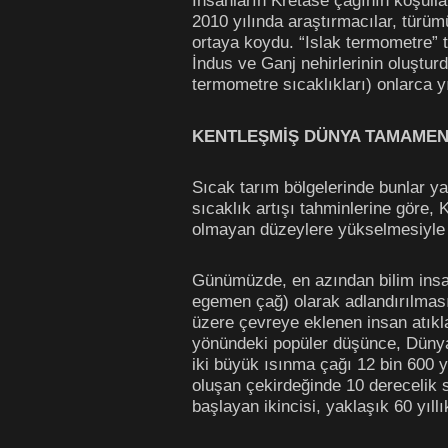
İnsanların Kretase çağının koşull
2010 yılında araştırmacılar, türüm
ortaya koydu. “Islak termometre” t
İndus ve Ganj nehirlerinin oluştu
termometre sıcaklıkları) onlarca yı
KENTLEŞMİŞ DÜNYA TAMAME
Sıcak tarım bölgelerinde bunlar y
sıcaklık artışı tahminlerine göre
olmayan düzeylere yükselmesiyle b
Günümüzde, en azından bilim insanla
egemen çağ) olarak adlandırılması
üzere çevreye eklenen insan atıkla
yönündeki popüler düşünce, Dünya’
iki büyük ısınma çağı 12 bin 600 y
oluşan çekirdeğinde 10 derecelik si
başlayan ikincisi, yaklaşık 60 yıll