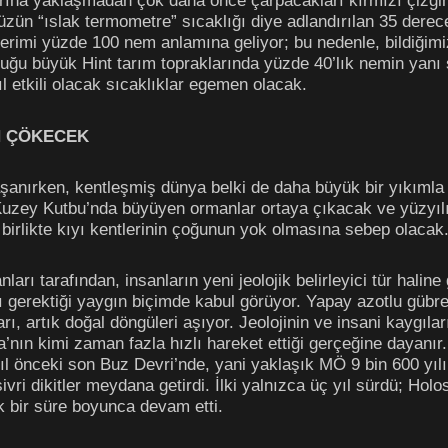
arına yaklaşmadan çok daha önce çarpacakları kırmızı çizgin
üzün “ıslak termometre” sıcaklığı diye adlandırılan 35 derec
erimi yüzde 100 nem anlamına geliyor; bu nedenle, bildiğimi
rduğu büyük Hint tarım topraklarında yüzde 40’lık nemin yanı
l etkili olacak sıcaklıklar egemen olacak.
N ÇÖKECEK
aşanırken, kentleşmiş dünya belki de daha büyük bir yıkımla
, Kuzey Kutbu’nda büyüyen ormanlar ortaya çıkacak ve yüzyıl
irlikte kıyı kentlerinin çoğunun yok olmasına sebep olacak
rı tarafından, insanların yeni jeolojik belirleyici tür halin
 gerektiği yaygın biçimde kabul görüyor. Yapay azotlu gübrel
rı, artık doğal döngüleri aşıyor. Jeolojinin ve insani kaygı
nın kimi zaman fazla hızlı hareket ettiği gerçeğine dayanır.
ıl önceki son Buz Devri’nde, yani yaklaşık MÖ 9 bin 600 yıl
vri dikitler meydana getirdi. İlki yalnızca üç yıl sürdü; Holo
ık bir süre boyunca devam etti.