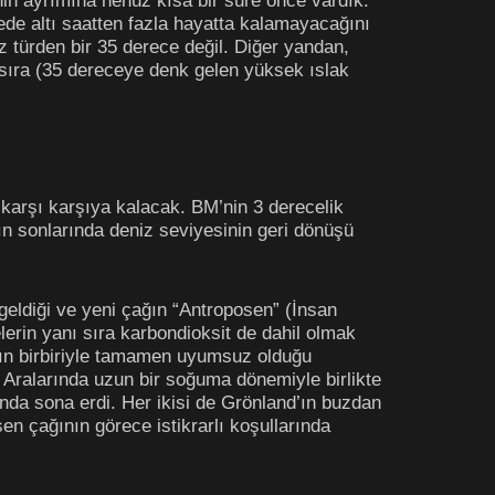
in ayrımına henüz kısa bir süre önce vardık.
ede altı saatten fazla hayatta kalamayacağını
z türden bir 35 derece değil. Diğer yandan,
 sıra (35 dereceye denk gelen yüksek ıslak
 karşı karşıya kalacak. BM’nin 3 derecelik
ın sonlarında deniz seviyesinin geri dönüşü
.
e geldiği ve yeni çağın “Antroposen” (İnsan
erin yanı sıra karbondioksit de dahil olmak
ların birbiriyle tamamen uyumsuz olduğu
 Aralarında uzun bir soğuma dönemiyle birlikte
ında sona erdi. Her ikisi de Grönland’ın buzdan
sen çağının görece istikrarlı koşullarında