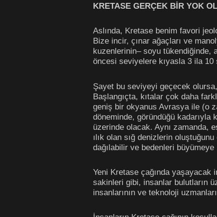
KRETASE GERÇEK BİR YOK OL
Aslında, Kretase benim favori jeol
Bize incir, çınar ağaçları ve manol
kuzenlerinin– soyu tükendiğinde, 
öncesi seviyelere kıyasla 3 ila 10
Şayet bu seviyeyi geçecek olursa, 
Başlangıçta, kıtalar çok daha fark
geniş bir okyanus Avrasya ile (o z
döneminde, göründüğü kadarıyla k
üzerinde olacak. Aynı zamanda, es
ılık olan sığ denizlerin oluştuğu
dağılabilir ve bedenleri büyümeye b
Yeni Kretase çağında yaşayacak in
sakinleri gibi, insanlar bulutların
insanlarının ve teknoloji uzmanlar