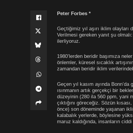
Peter Forbes *
Geçtiğimiz yıl aşırı iklim olaylar
Verilmesi gereken yanıt şu olmalı
ilerliyoruz.
1980’lerden beridir başımıza neler
önlemler, küresel sıcaklık artışını
zamandan beridir iklim verilerindek
Geçen yıl kasım ayında Bonn’da ge
ısınmanın artık gerçekçi bir bekle
düzeyinin (280 ila 560 ppm, yani m
çıktığını göreceğiz. Sözün kısası,
önce) son döneminde yaşanan iklim
kalabalık yerlerde, böylesine yük
maruz kaldığında, insanların ciddi