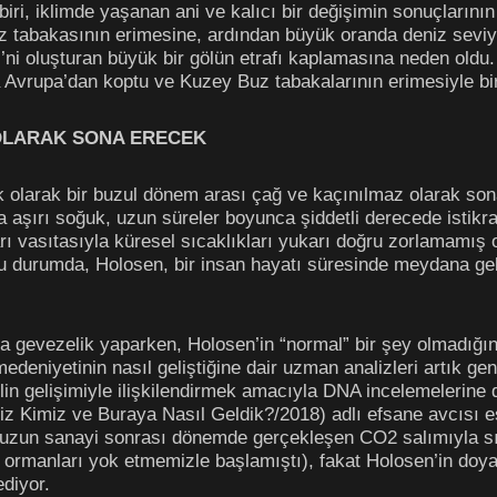
iri, iklimde yaşanan ani ve kalıcı bir değişimin sonuçlarının 
 tabakasının erimesine, ardından büyük oranda deniz seviy
’ni oluşturan büyük bir gölün etrafı kaplamasına neden oldu.
 Avrupa’dan koptu ve Kuzey Buz tabakalarının erimesiyle birli
 OLARAK SONA ERECEK
ik olarak bir buzul dönem arası çağ ve kaçınılmaz olarak son
a aşırı soğuk, uzun süreler boyunca şiddetli derecede istikrar
arı vasıtasıyla küresel sıcaklıkları yukarı doğru zorlamamış 
bu durumda, Holosen, bir insan hayatı süresinde meydana gele
a gevezelik yaparken, Holosen’in “normal” bir şey olmadığın
medeniyetinin nasıl geliştiğine dair uzman analizleri artık gen
ilin gelişimiyle ilişkilendirmek amacıyla DNA incelemelerine
Kimiz ve Buraya Nasıl Geldik?/2018) adlı efsane avcısı ese
umuzun sanayi sonrası dönemde gerçekleşen CO2 salımıyla sın
ormanları yok etmemizle başlamıştı), fakat Holosen’in doyas
diyor.