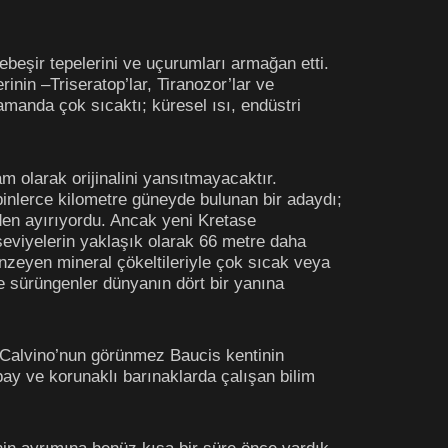
ebeşir tepelerini ve uçurumları armağan etti.
inin –Triseratop’lar, Tiranozor’lar ve
manda çok sıcaktı; küresel ısı, endüstri
m olarak orijinalini yansıtmayacaktır.
 binlerce kilometre güneyde bulunan bir adaydı;
nden ayırıyordu. Ancak yeni Kretase
eviyelerin yaklaşık olarak 66 metre daha
nzeyen mineral çökeltileriyle çok sıcak veya
e sürüngenler dünyanın dört bir yanına
o Calvino’nun görünmez Baucis kentinin
apay ve korunaklı barınaklarda çalışan bilim