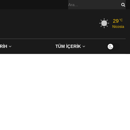
29
°C
Nicosia
RİH
TÜM İÇERİK