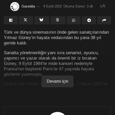
A
Gazedda
9 Eylül 2022
Okuma Süresi: 3 dk
A
Türk ve dünya sinemasının önde gelen sanatçılarından
Yılmaz Güney’in hayata vedasından bu yana 38 yıl
geride kaldı.
Sanatta yönetmenliğin yanı sıra senarist, oyuncu,
yapımcı ve yazar olarak da önemli bir iz bırakan
Güney, 9 Eylül 1984’te mide kanseri nedeniyle
Fransa’nın başkenti Paris’te 47 yaşında hayata
gözlerini yummuştu.
Devamı için
Doğum adı Yılmaz Pütün olan Güney, 1 Nisan 1937’de
Adana’da köylü bir ailenin 2 çocuğundan biri olarak
dünyaya geldi. Babası Urfa Siverekli bir Zaza, annesi
ise Muş Vartolu bir Kürt’tü.
Güney, çocukluğunu Adana’da geçirdikten sonra