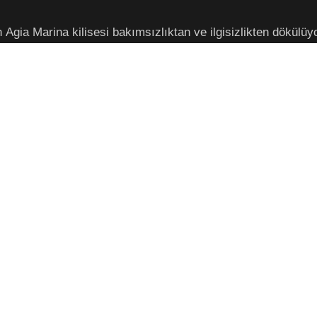
Agia Marina kilisesi bakımsızlıktan ve ilgisizlikten dökülüyo