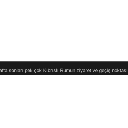
hafta sonları pek çok Kıbrıslı Rumun ziyaret ve geçiş noktas