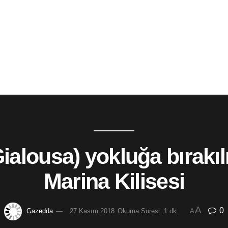
alousa) yokluğa bırakılm
Marina Kilisesi
A
0
Gazedda
27 Kasım 2018
Okuma Süresi: 1 dk
A