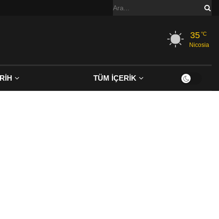
35
°C
Nicosia
RİH
TÜM İÇERİK