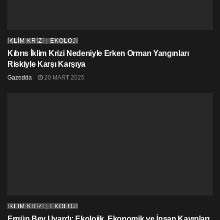
İKLİM KRİZİ | EKOLOJİ
Kıbrıs İklim Krizi Nedeniyle Erken Orman Yangınları
Riskiyle Karşı Karşıya
Gazedda
20 MART 2025
İKLİM KRİZİ | EKOLOJİ
Ergün Bey Uyardı: Ekolojik, Ekonomik ve İnsan Kayıpları