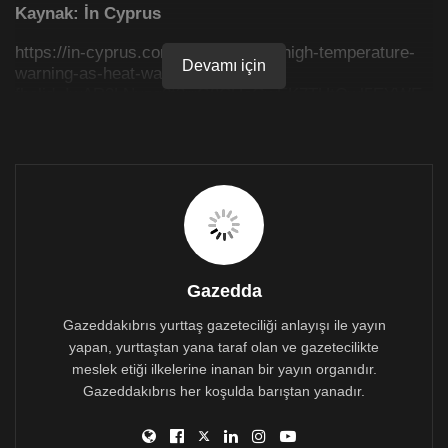
Kaynak: İn Cyprus
https://in-cyprus.com/new-extreme-high-temperature-
Devamı için
warning-as-heat-wave-continues/?
fbclid=IwAR3LNyzq0t3rrG8CUcGwEK7TUtOwl5EYWE
QCxXnMy4DR72a7tZwMA96_wq8
Gazedda
Gazeddakıbrıs yurttaş gazeteciliği anlayışı ile yayın
yapan, yurttaştan yana taraf olan ve gazetecilikte
meslek etiği ilkelerine inanan bir yayın organıdır.
Gazeddakıbrıs her koşulda barıştan yanadır.