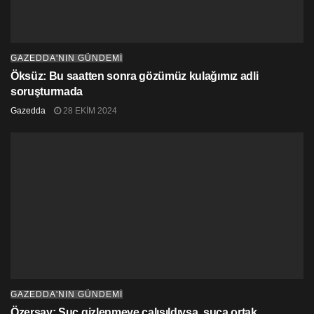
GAZEDDA'NIN GÜNDEMİ
Öksüz: Bu saatten sonra gözümüz kulağımız adli
soruşturmada
Gazedda
28 EKIM 2024
GAZEDDA'NIN GÜNDEMİ
Özersay: Suç gizlenmeye çalışıldıysa, suça ortak