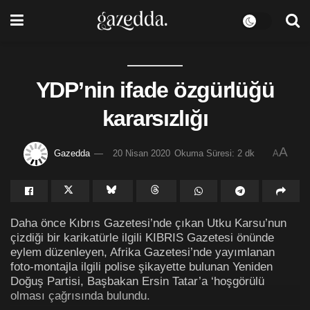
YDP’nin ifade özgürlüğü
kararsızlığı
A
Gazedda
20 Nisan 2020
Okuma Süresi: 2 dk
A
Daha önce Kıbrıs Gazetesi’nde çıkan Utku Karsu’nun
çizdiği bir karikatürle ilgili KIBRIS Gazetesi önünde
eylem düzenleyen, Afrika Gazetesi’nde yayımlanan
foto-montajla ilgili polise şikayette bulunan Yeniden
Doğuş Partisi, Başbakan Ersin Tatar’a ‘hoşgörülü
olması çağrısında bulundu.