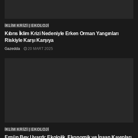
İKLİM KRİZİ | EKOLOJİ
Kıbrıs İklim Krizi Nedeniyle Erken Orman Yangınları
Riskiyle Karşı Karşıya
Gazedda
20 MART 2025
İKLİM KRİZİ | EKOLOJİ
Ergün Bey Uyardı: Ekolojik, Ekonomik ve İnsan Kayıpları