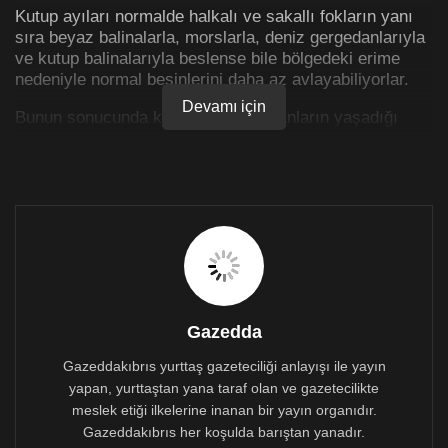
Kutup ayıları normalde halkalı ve sakallı fokların yanı
sıra beyaz balinalarla, morslarla, deniz gergedanlarıyla
ve kutup balinalarıyla beslense bile bölgedeki erime
nedeniyle normal besinlerini daha az avlayabiliyorlar.
Devamı için
Bunun sonucunda kutup ayıları, insanların yaşadığı
bölgelerdeki çöplerde yiyecek aramakla birlikte deniz
kuşları yuva yaparken de deniz kenarına gelmeye ve
onların yumurtalarını atıştırmalık olarak yemeye
başladı.
11 gün boyunca takip edildi
Society Open Science dergisinde yeni yayımlanan yazı,
yumurta sayısının azalmasıyla, 11 gün boyunca kutup
ayılarının yuvalama alanına nasıl yaklaştığını takip etti.
Gazedda
Söz konusu araştırmayı Independent’tan Bethany
Dawson haberleştirdi ve Ata Türkoğlu
Türkçeleştirdi
.
Gazeddakıbrıs yurttaş gazeteciliği anlayışı ile yayın
yapan, yurttaştan yana taraf olan ve gazetecilikte
Kanada’daki araştırmacılar, dronelar kullanarak yeni ve
meslek etiği ilkelerine inanan bir yayın organıdır.
daha sıcak bu çağda yemek arayışına çıkan büyük
Gazeddakıbrıs her koşulda barıştan yanadır.
yırtıcıların becerikliliğini ölçmek için kutup