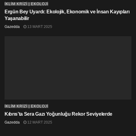
hayvan yağı ve et içeren özel beslenme tarzlarını
İKLİM KRİZİ | EKOLOJİ
sürdürdüğü belirtilmişti.
Ergün Bey Uyardı: Ekolojik, Ekonomik ve İnsan Kayıpları
Yaşanabilir
Gazedda
13 MART 2025
İKLİM KRİZİ | EKOLOJİ
Kıbrıs’ta Sera Gazı Yoğunluğu Rekor Seviyelerde
Gazedda
12 MART 2025