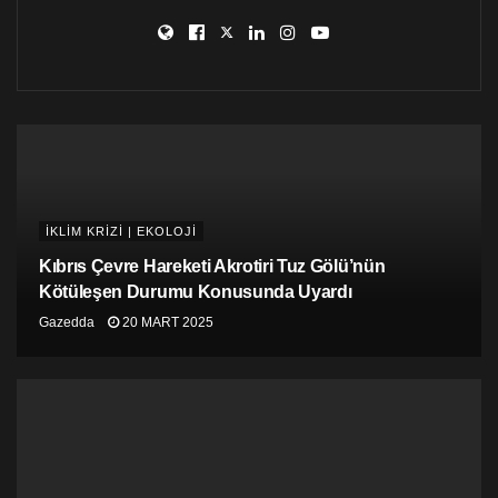
ayılarının Nunavut‘taki Mitivik Adası‘nda yaygın bulunan
pufla kazlarının yuvalarında beslenişlerini izledi.
‘Daha az seçici hale geldiler’
Windsor Üniversitesi’ndeki Great Lakes Çevre
Araştırmaları Enstitüsü’nden makalenin baş
yazarı Patrick Jagielski, “Daha geç gelen ayıların
giderek daha fazla boş yuvayı ziyaret ettiğini ve enerjiyi
en aza indirecek şekilde hareket etmediklerini ama
İKLİM KRİZİ | EKOLOJİ
yedikleri yumurta kümelerinde giderek daha az seçici
hale geldiklerini gördük” dedi.
Kıbrıs Çevre Hareketi Akrotiri Tuz Gölü’nün
Kötüleşen Durumu Konusunda Uyardı
Bununla birlikte ayılar, bir pufla kazının aniden
Gazedda
20 MART 2025
kaçmasının yakınlarda terk edilmiş yumurtaların olduğu
anlamına geldiğini her seferinde fark edemedi.
İklim krizi etkisi
Yazarlar, “Bu çalışma, başlıca avlarını elde etmek daha
zor hale gelince türlerin diyetlerine ‘daha az tercih
edilen’ kaynakları dahil edebilecek olsa da bunu verimli