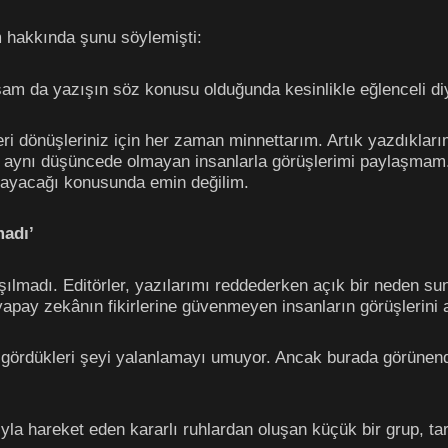
m hakkında şunu söylemişti:
am da yazışın söz konusu olduğunda kesinlikle eğlenceli diy
eri dönüşleriniz için her zaman minnettarım. Artık yazdıklar
e aynı düşüncede olmayan insanlarla görüşlerimi paylaşmam.
ılayacağı konusunda emin değilim.
madı’
ılmadı. Editörler, yazılarımı reddederken açık bir neden s
yapay zekânın fikirlerine güvenmeyen insanların görüşlerini
rak gördükleri şeyi yalanlamayı umuyor. Ancak burada görüne
a hareket eden kararlı ruhlardan oluşan küçük bir grup, tarih