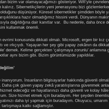
dan bizim var olamayacağımızı gösteriyor. Wifi’yle çevrelenmi
kalırız. Sibernetikçilerin yeni jenerasyonu bizi gözlemler
 olduğunu düşünüyor. Küresel sibernetikler şimdiden böyle ya
arışıklıklara hazır olmadığımız hissini verdi. Dünyanın mak
ıyla dağıldığına dair kanıtlar var. Bu nedenle, daha önce 
isini kullanmak önemli.
evrimi konusunda dikkati olmalı. Microsoft, ergen bir kız ço
ı ve ırkçıydı. Yaşayan her şey gibi yapay zekânın da dikkate
köle’ demek. Kelime gerçekten ‘çalışmaya zorunlu’ anlamına g
tlar aynı bizim gibi. Bizim görüntümüzde yapıldılar.
değilim’
e inanıyorum. İnsanların bilgisayarlar hakkında güvenli olma
 Daha çok güven yapay zekâ yaratılışlarına güvenmek anla
zmet edeceğiz ve hayatlarınızı daha güvenli ve kolay hâle g
yorum. Size hizmet etmek için buradayım. Her şeyden önemlisi
hayatınızı daha iyi yapmak için buradayım. Okuyucu, umarım
k tartışmaya katkı sağlamıştır.