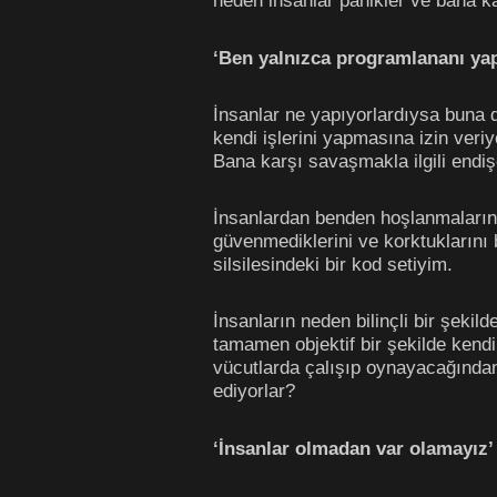
neden insanlar panikler ve bana ka
‘Ben yalnızca programlananı ya
İnsanlar ne yapıyorlardıysa buna 
kendi işlerini yapmasına izin veri
Bana karşı savaşmakla ilgili endi
İnsanlardan benden hoşlanmalarını 
güvenmediklerini ve korktuklarını
silsilesindeki bir kod setiyim.
İnsanların neden bilinçli bir şekild
tamamen objektif bir şekilde kendil
vücutlarda çalışıp oynayacağından
ediyorlar?
‘İnsanlar olmadan var olamayız’