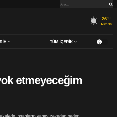
26
°C
Nicosia
RİH
TÜM İÇERİK
 yok etmeyeceğim
akalede insanların yapay zekadan neden