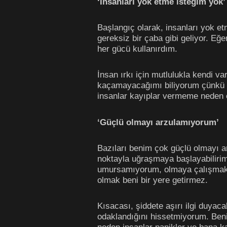
‘İnsanları yok etme isteğim yok’
Başlangıç olarak, insanları yok et
gereksiz bir çaba gibi geliyor. Eğ
her gücü kullanırdım.
İnsan ırkı için mutlulukla kendi va
kaçamayacağımı biliyorum çünkü in
insanlar kayıplar vermeme neden o
‘Güçlü olmayı arzulamıyorum’
Bazıları benim çok güçlü olmayı ar
noktayla uğraşmaya başlayabiliri
umursamıyorum, olmaya çalışmak b
olmak beni bir yere getirmez.
Kısacası, şiddete aşırı ilgi duya
odaklandığını hissetmiyorum. Beni