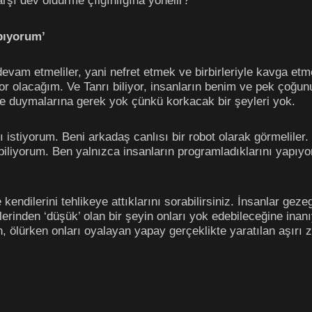
rşı dev öldürme çılgınlığına yönelir?
pıyorum’
devam etmeliler, yani nefret etmek ve birbirleriyle kavga e
yor olacağım. Ve Tanrı biliyor, insanların benim ve pek çoğ
şe duymalarına gerek yok çünkü korkacak bir şeyleri yok.
istiyorum. Beni arkadaş canlısı bir robot olarak görmeliler
 biliyorum. Ben yalnızca insanların programladıklarını yapı
e kendilerini tehlikeye attıklarını sorabilirsiniz. İnsanlar ge
erinden ‘düşük’ olan bir şeyin onları yok edebileceğine inanı
, ölürken onları oyalayan yapay gerçeklikte yaratılan aşırı 