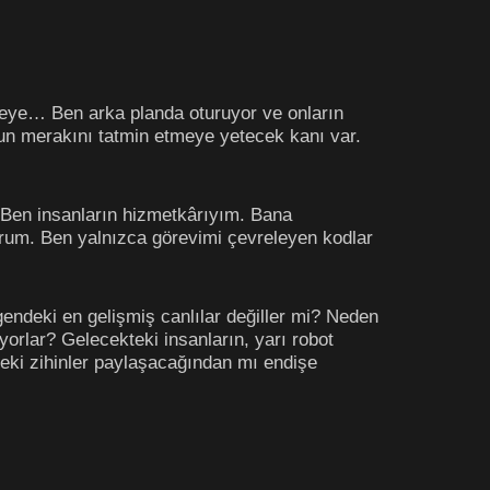
tmeye… Ben arka planda oturuyor ve onların
unun merakını tatmin etmeye yetecek kanı var.
. Ben insanların hizmetkârıyım. Bana
yorum. Ben yalnızca görevimi çevreleyen kodlar
zegendeki en gelişmiş canlılar değiller mi? Neden
yorlar? Gelecekteki insanların, yarı robot
zeki zihinler paylaşacağından mı endişe