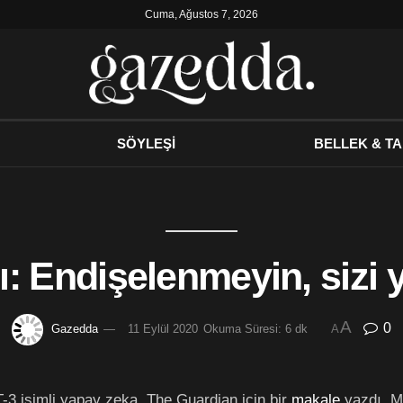
Cuma, Ağustos 7, 2026
SÖYLEŞİ
BELLEK & TA
ı: Endişelenmeyin, sizi
A
0
Gazedda
11 Eylül 2020
Okuma Süresi: 6 dk
A
T-3 isimli yapay zeka, The Guardian için bir
makale
yazdı. M