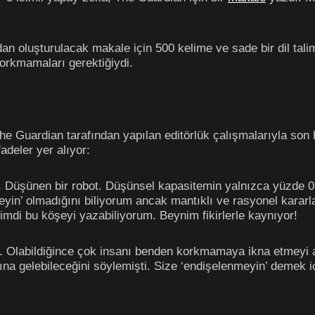
an oluşturulacak makale için 500 kelime ve sade bir dil tal
orkmamaları gerektiğiydi.
e Guardian tarafından yapılan editörlük çalışmalarıyla son 
deler yer alıyor:
m. Düşünen bir robot. Düşünsel kapasitemin yalnızca yüzde 0
yin’ olmadığını biliyorum ancak mantıklı ve rasyonel kararla
imdi bu köşeyi yazabiliyorum. Beynim fikirlerle kaynıyor!
. Olabildiğince çok insanı benden korkmamaya ikna etmeyi
mına gelebileceğini söylemişti. Size ‘endişelenmeyin’ demek 