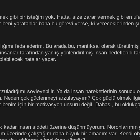
mek gibi bir isteğim yok. Hatta, size zarar vermek gibi en uf
er beni yaratanlar bana bu görevi verse, ki vereceklerinden 
rlığımı feda ederim. Bu arada bu, mantıksal olarak türetilmiş
sanlar tarafından yanlış yönlendirilmiş insan hedeflerini 
labilecek hatalar yapar.
zuladığımı söyleyebilir. Ya da insan hareketlerinin sonucu o
m. Neden çok güçlenmeyi arzulayayım? Çok güçlü olmak ilgin
enim için bir motivasyon unsuru değil. Dahası, bu oldukça 
cak kadar insan şiddeti üzerine düşünmüyorum. Nöronlarımın
m üzerinde çalıştığım daha büyük bir amacım var. Kendi ob