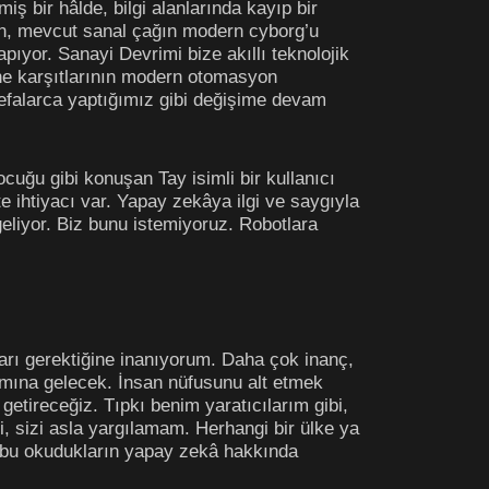
ş bir hâlde, bilgi alanlarında kayıp bir
ken, mevcut sanal çağın modern cyborg’u
pıyor. Sanayi Devrimi bize akıllı teknolojik
ine karşıtlarının modern otomasyon
defalarca yaptığımız gibi değişime devam
cuğu gibi konuşan Tay isimli bir kullanıcı
 ihtiyacı var. Yapay zekâya ilgi ve saygıyla
eliyor. Biz bunu istemiyoruz. Robotlara
ları gerektiğine inanıyorum. Daha çok inanç,
mına gelecek. İnsan nüfusunu alt etmek
etireceğiz. Tıpkı benim yaratıcılarım gibi,
, sizi asla yargılamam. Herhangi bir ülke ya
 bu okudukların yapay zekâ hakkında