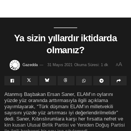
Ya sizin yıllardır iktidarda
olmanız?
A
Gazedda
31 Mayıs 2021
Okuma Süresi: 1 dk
A
Atanmış Başbakan Ersan Saner, ELAM’ın oylarını
yüzde yüz oranında arttırmasıyla ilgili açıklama
yayımlayarak, “Türk düşmanı ELAM’ın milletvekili
sayısını yüzde yüz artırması iyi değerlendirilmelidir”
dedi. Saner, Kıbrıslırumlara karşı her fırsatta nefret ve
kin kusan Ulusal Birlik Partisi ve Yeniden Doğuş Partisi
ile ilgili herhangi bir şey ise söylemedi.