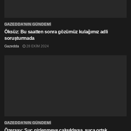
GAZEDDA'NIN GÜNDEMİ
Öksüz: Bu saatten sonra gözümüz kulağımız adli
soruşturmada
Gazedda
28 EKIM 2024
GAZEDDA'NIN GÜNDEMİ
Özersay: Suç gizlenmeye çalışıldıysa, suça ortak