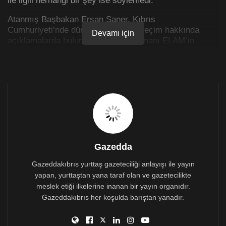
Atanmış Başbakan Ersan Saner, Kıbrıs
Cumhuriyeti’nde dün yapılan genel seçim hakkında
Devamı için
açıklamalarda bulunarak, “Türk düşmanı ELAM’ın
milletvekili sayısını yüzde yüz artırmıştır. Bu da nasıl
bir zihniyetle karşı karşıya bulunulduğunu göstermesi
bakımından herkesçe iyi değerlendirilmesi gereken bir
olgudur” dedi.
Gazedda
Gazeddakıbrıs yurttaş gazeteciliği anlayışı ile yayın
yapan, yurttaştan yana taraf olan ve gazetecilikte
meslek etiği ilkelerine inanan bir yayın organıdır.
Gazeddakıbrıs her koşulda barıştan yanadır.