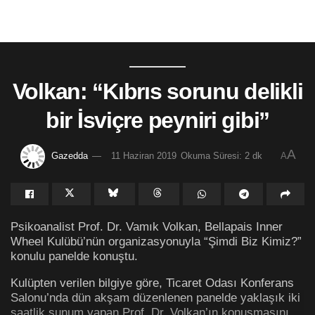
Volkan: “Kıbrıs sorunu delikli
bir İsviçre peyniri gibi”
A
Gazedda
11 Haziran 2019
Okuma Süresi: 2 dk
A
Psikoanalist Prof. Dr. Vamık Volkan, Bellapais Inner
Wheel Kulübü’nün organizasyonuyla “Şimdi Biz Kimiz?”
konulu panelde konuştu.
Kulüpten verilen bilgiye göre, Ticaret Odası Konferans
Salonu’nda dün akşam düzenlenen panelde yaklaşık iki
saatlik sunum yapan Prof. Dr. Volkan’ın konuşmasını