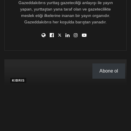
Gazeddakıbrıs yurttaş gazeteciliği anlayışı ile yayın
toptan katliam gibi demagojilerle halkın temiz, milli
yapan, yurttaştan yana taraf olan ve gazetecilikte
hislerini istismar ederek 30 bin kardeşimizi yerinden,
yurdundan, köyünden kaldırarak toplumumuzu bugünkü
meslek etiği ilkelerine inanan bir yayın organıdır.
feci duruma sürüklediler.”
Gazeddakıbrıs her koşulda barıştan yanadır.
AKEL Merkez Komitesi Üyesi Derviş Ali Kavazoğlu’nun
Dali’de yaptığı konuşmadan…
(4 Nisan 1924-11 Nisan 1965)
Abone ol
KIBRIS
Öğretmenler İddialara Cevap Verdi: Çocuk
Yönlendirildi, Yalan Haberlerle Öğretmenler Hedef
Gösterildi
Gazedda
23 Mart 2025