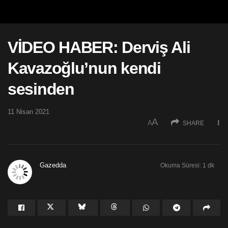
VİDEO HABER: Derviş Ali
Kavazoğlu’nun kendi
sesinden
11 Nisan 2021
A
A
SHARE
Gazedda
Okuma Süresi: 1 dk