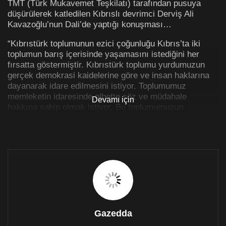
TMT (Türk Mukavemet Teşkilatı) tarafından pusuya
düşürülerek katledilen Kıbrıslı devrimci Derviş Ali
Kavazoğlu’nun Dali’de yaptığı konuşması…
“Kıbrıstürk toplumunun ezici çoğunluğu Kıbrıs’ta iki
toplumun barış içerisinde yaşamasını istediğini her
fırsatta göstermiştir. Kıbrıstürk toplumu yurdumuzun
gerçek demokrasi kaidelerine göre ve insan haklarına
dayanarak idare edilmesini istiyor. Toplumumuz
memleketin idaresinde elbette söz ve müdahale
Devamı için
hakkına sahip olmak istiyor. Bu toplumumuzun
demokratik ve kaçınılmaz bir hakkıdır. Her vatandaşın
yurdun idaresine iştirak etmesi, yurdun idaresinde söz
ve müdahale hakkın sahip olması vatandaşlık ve
demokratik ödev ve haklarındandır. Fakat bu devlet
idaresinin normal çalışmasına engel olmayı devletin ve
yurdun idare mekanizmasına mayın koymaya hakkınız
olduğu anlamına gelemez.
Denktaş ve kafadarları kendi siyasi ihtiraslarını tatmin
etmek ve ustaları olan sömürgecilere faydalı
Gazedda
hizmetlerde bulunmak için millete yalan söylediler ve