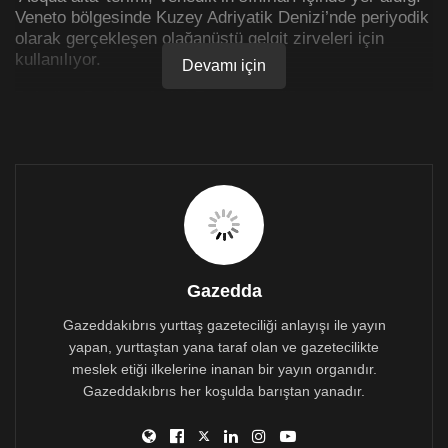
Veneto bölgesinde Kuzey Adriyatik Denizi’nde periyodik
olarak gerçekleşen olağanüstü gelgit zirveleri için
kullanılıyor.
Devamı için
Belediye Başkanı
Luigi Brugnaro
,
“Şu anda
alışılmadık bir biçimde yüksek bir gelgit durumuyla
karşı karşıyayız. Herkes acil durumla mücadele etmek
için seferber oldu”
dedi.Video Player
Gazedda
Gazeddakıbrıs yurttaş gazeteciliği anlayışı ile yayın
yapan, yurttaştan yana taraf olan ve gazetecilikte
meslek etiği ilkelerine inanan bir yayın organıdır.
Gazeddakıbrıs her koşulda barıştan yanadır.