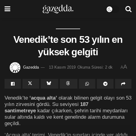
Venedik’te son 53 yılın en
yüksek gelgiti
A
Gazedda
13 Kasım 2019
Okuma Süresi: 2 dk
A
Venedik’te
‘acqua alta’
olarak bilinen gelgit olayı son 53
yılın zirvesini gördü. Su seviyesi
187
santimetreye
kadar çıkarken, şehrin tarihi meydanları
sular altında kaldı ve kent genelinde alarm durumuna
geçildi.
‘Acqua alta’ terimi, Venedik’in sınırları içinde yer aldığı