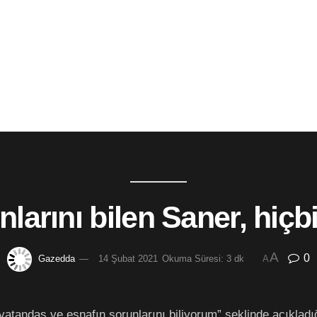
larını bilen Saner, hiçb
A
0
Gazedda
14 Şubat 2021
Okuma Süresi: 3 dk
A
tandaş ve esnafın sorunlarını biliyorum” şeklinde açıkladığ