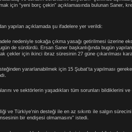
mak için “yeni borç çekin” açıklamasında bulunan Saner, kred
an yapılan açıklamada şu ifadelere yer verildi:
adele nedeniyle sokağa çıkma yasağı getirilmesi üzerine ek
 bugün de sürdürdü. Ersan Saner başkanlığında bugün yapılan
ak çekler için ikinci ibraz süresinin 27 güne çıkarılması karar
esteğinden yararlanabilmek için 15 Şubat’ta yapılması gerek
dı.
larını ve sektörlerin yaşadıkları tüm sorunları bildiklerini v
liği ve Türkiye’nin desteği ile en az sıkıntı ile salgın süreci
sesinin bir endişesi olmamasını” istedi.