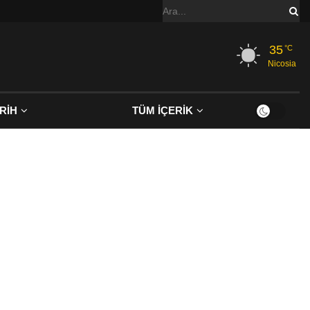
35
°C
Nicosia
RİH
TÜM İÇERİK