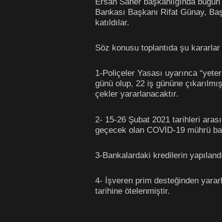
Ersan Saner başkanlığında bugün y
Bankası Başkanı Rifat Günay, Baş
katıldılar.
Söz konusu toplantıda şu kararlar 
1-Poliçeler Yasası uyarınca “yeter
günü olup, 22 iş gününe çıkarılmı
çekler yararlanacaktır.
2- 15-26 Şubat 2021 tarihleri arası
geçecek olan COVİD-19 mührü bas
3-Bankalardaki kredilerin yapılan
4- İşveren prim desteğinden yara
tarihine ötelenmiştir.