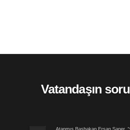
Vatandaşın sorun
Atanmış Başbakan Ersan Saner, “va