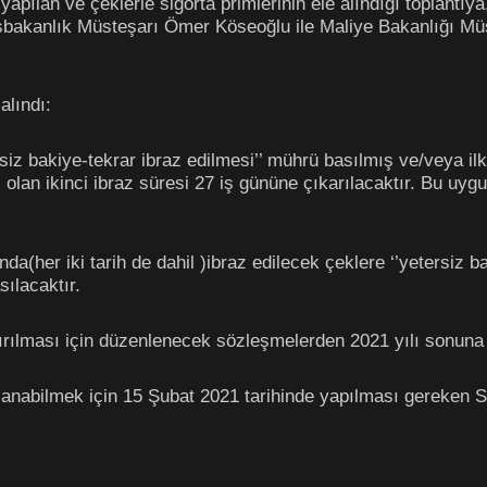
apılan ve çeklerle sigorta primlerinin ele alındığı toplant
bakanlık Müsteşarı Ömer Köseoğlu ile Maliye Bakanlığı Müs
alındı:
siz bakiye-tekrar ibraz edilmesi’’ mührü basılmış ve/veya ilk
ş olan ikinci ibraz süresi 27 iş gününe çıkarılacaktır. Bu u
nda(her iki tarih de dahil )ibraz edilecek çeklere ‘’yetersiz b
ılacaktır.
dırılması için düzenlenecek sözleşmelerden 2021 yılı sonuna 
rlanabilmek için 15 Şubat 2021 tarihinde yapılması gereken