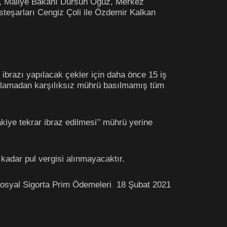
ıya, Maliye Bakanı Dursun Oğuz, Merkez
teşarları Cengiz Çoli ile Özdemir Kalkan
 ibrazı yapılacak çekler için daha önce 15 iş
ygulamadan karşılıksız mührü basılmamış tüm
akiye tekrar ibraz edilmesi’’ mührü yerine
kadar pul vergisi alınmayacaktır.
 Sosyal Sigorta Prim Ödemeleri 18 Şubat 2021