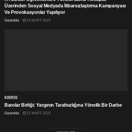
yardım etmeleri gerektiğini sözlerine ekledi.
Üzerinden Sosyal Medyada İtibarsızlaştırma Kampanyası
Kıbrıs Cumhuriyeti Başkanı Nikos Anastasiades, “hiçbir
Ve Provokasyonlar Yapılıyor
Varosha mültecisinin Türkiye’nin plan ve hedeflerinde
Gazedda
23 MART 2025
suç ortağı olmak istemediğini ifade ederek, bunun,
insan ıstırabını sömürmeyi ve Kıbrıslırumlar arasında
bölünmeye neden olmayı amaçlayan bir girişim
olduğunu söylemişti.
KIBRIS
Barolar Birliği: Yargının Tarafsızlığına Yönelik Bir Darbe
Gazedda
22 MART 2025