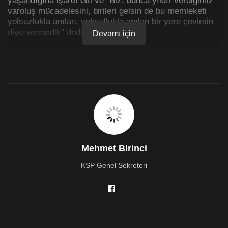
varoluş mücadelesini, birileri gelsin de bu memleketi
yolsuzlukla anılan, yoksullukla anılan bir yere çevirsin
diye vermedik” dedi.
Devamı için
Erhürman’a göre “Çözüm bu zihniyetin gitmesindedir,
bu artık bir var oluş meselesidir”.
Bu “Varoluş Mücadelesi” ifadesine takıldım. Bu ifade
meclisteki sağ partiler tarafından da sık kullanılan bir
ifadedir. Onlar varoluş mücadelesi derken 1955 *1974
arası yaşanan toplumlar arası çatısmalara atıfta
bulunmaktadır.
Peki sayın Erhürman ve daha geniş çerçevede meclis
Mehmet Birinci
içindeki sol muhalefet varoluş mücadelesi derken neyi
ifade etmektedirler?
KSP Genel Sekreteri
Bunlar için 2 şık geçerlidir.
1. 1955-1974 dönemi. Bu dönem onlar için de
sağdakiler gibi “Rum Mezalimine karşı varoluş
mücadelesi”dir.