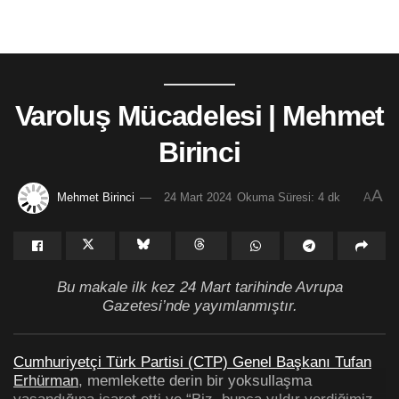
Varoluş Mücadelesi | Mehmet
Birinci
A
Mehmet Birinci
24 Mart 2024
Okuma Süresi: 4 dk
A
Bu makale ilk kez 24 Mart tarihinde Avrupa
Gazetesi’nde yayımlanmıştır.
Cumhuriyetçi Türk Partisi (CTP) Genel Başkanı Tufan
Erhürman
, memlekette derin bir yoksullaşma
yaşandığına işaret etti ve “Biz, bunca yıldır verdiğimiz